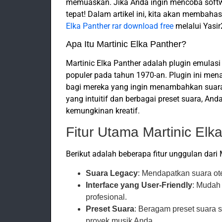
memuaskan. Jika Anda ingin mencoba softwa
tepat! Dalam artikel ini, kita akan memba
Elka Panther rar download free
melalui Yasi
Apa Itu Martinic Elka Panther?
Martinic Elka Panther adalah plugin emulasi
populer pada tahun 1970-an. Plugin ini mena
bagi mereka yang ingin menambahkan suara
yang intuitif dan berbagai preset suara, A
kemungkinan kreatif.
Fitur Utama Martinic Elk
Berikut adalah beberapa fitur unggulan dari 
Suara Legacy
: Mendapatkan suara ote
Interface yang User-Friendly
: Mudah
profesional.
Preset Suara
: Beragam preset suara 
proyek musik Anda.