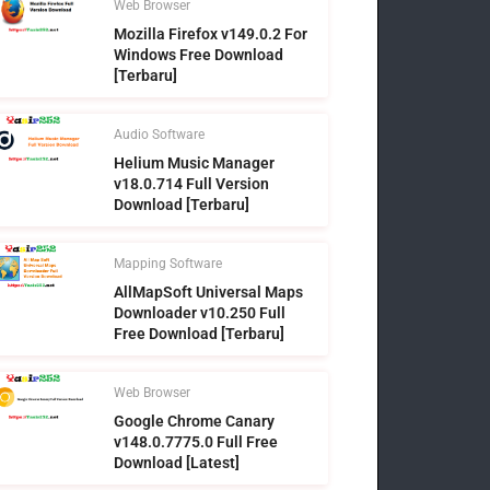
Web Browser
Mozilla Firefox v149.0.2 For
Windows Free Download
[Terbaru]
Audio Software
Helium Music Manager
v18.0.714 Full Version
Download [Terbaru]
Mapping Software
AllMapSoft Universal Maps
Downloader v10.250 Full
Free Download [Terbaru]
Web Browser
Google Chrome Canary
v148.0.7775.0 Full Free
Download [Latest]