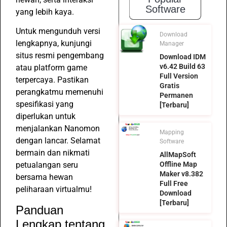
Software
yang lebih kaya.
Untuk mengunduh versi
Download
lengkapnya, kunjungi
Manager
situs resmi pengembang
Download IDM
v6.42 Build 63
atau platform game
Full Version
terpercaya. Pastikan
Gratis
perangkatmu memenuhi
Permanen
spesifikasi yang
[Terbaru]
diperlukan untuk
menjalankan Nanomon
Mapping
dengan lancar. Selamat
Software
bermain dan nikmati
AllMapSoft
Offline Map
petualangan seru
Maker v8.382
bersama hewan
Full Free
peliharaan virtualmu!
Download
[Terbaru]
Panduan
Lengkap tentang