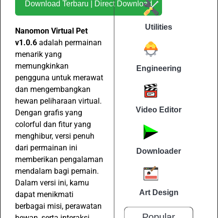
Download Terbaru | Direct Download
Utilities
Nanomon Virtual Pet
v1.0.6
adalah permainan
menarik yang
memungkinkan
Engineering
pengguna untuk merawat
dan mengembangkan
hewan peliharaan virtual.
Video Editor
Dengan grafis yang
colorful dan fitur yang
menghibur, versi penuh
dari permainan ini
Downloader
memberikan pengalaman
mendalam bagi pemain.
Dalam versi ini, kamu
Art Design
dapat menikmati
berbagai misi, perawatan
Popular
hewan, serta interaksi