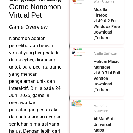
Web Browser
Game Nanomon
Mozilla
Virtual Pet
Firefox
v149.0.2 For
Game Overview
Windows Free
Download
[Terbaru]
Nanomon adalah
pemeliharaan hewan
virtual yang bergerak di
Audio Software
dunia cyber, dirancang
Helium Music
untuk para pecinta game
Manager
v18.0.714 Full
yang mencari
Version
pengalaman unik dan
Download
interaktif. Dirilis pada 24
[Terbaru]
Juni 2025, game ini
menawarkan
Mapping
petualangan penuh aksi
Software
dan petualangan dengan
AllMapSoft
sentuhan simulasi yang
Universal
Maps
halus. Dengan lebih dari