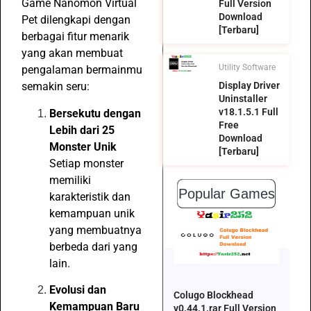
Game Nanomon Virtual
Full Version
Download
Pet dilengkapi dengan
[Terbaru]
berbagai fitur menarik
yang akan membuat
Utility Software
pengalaman bermainmu
semakin seru:
Display Driver
Uninstaller
v18.1.5.1 Full
Bersekutu dengan
Free
Lebih dari 25
Download
Monster Unik
[Terbaru]
Setiap monster
memiliki
Popular Games
karakteristik dan
kemampuan unik
yang membuatnya
berbeda dari yang
lain.
Evolusi dan
Colugo Blockhead
Kemampuan Baru
v0.44.1.rar Full Version