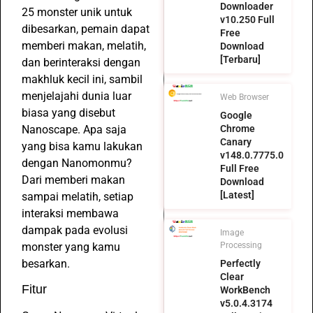
Downloader
25 monster unik untuk
v10.250 Full
dibesarkan, pemain dapat
Free
memberi makan, melatih,
Download
[Terbaru]
dan berinteraksi dengan
makhluk kecil ini, sambil
menjelajahi dunia luar
Web Browser
biasa yang disebut
Google
Nanoscape. Apa saja
Chrome
Canary
yang bisa kamu lakukan
v148.0.7775.0
dengan Nanomonmu?
Full Free
Dari memberi makan
Download
[Latest]
sampai melatih, setiap
interaksi membawa
dampak pada evolusi
Image
monster yang kamu
Processing
besarkan.
Perfectly
Clear
Fitur
WorkBench
v5.0.4.3174