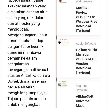
NEDRA adalah game
Web Browser
aksi-petualangan yang
Mozilla
diciptakan dengan alur
Firefox
v149.0.2 For
cerita yang mendalam
Windows Free
dan atmosfer yang
Download
menggugah.
[Terbaru]
Menggabungkan unsur
horor bertahan hidup
Audio Software
dengan terror kosmik,
Helium Music
game ini membawa
Manager
pemain ke dalam
v18.0.714 Full
pengalaman
Version
Download
menegangkan di sebuah
[Terbaru]
stasiun Antartika dari era
Soviet, di mana semua
Mapping
penjelajah telah
Software
menghilang tanpa jejak.
AllMapSoft
Tujuan pemain adalah
Universal
untuk mengungkap
Maps