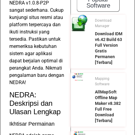
NEDRA v1.0.8-P2P
Software
sangat sederhana. Cukup
kunjungi situs resmi atau
Download
platform terpercaya dan
Manager
ikuti instruksi yang
Download IDM
tersedia. Pastikan untuk
v6.42 Build 63
Full Version
memeriksa kebutuhan
Gratis
sistem agar aplikasi
Permanen
dapat berjalan optimal di
[Terbaru]
perangkat Anda. Nikmati
pengalaman baru dengan
Mapping
NEDRA!
Software
AllMapSoft
NEDRA:
Offline Map
Deskripsi dan
Maker v8.382
Full Free
Ulasan Lengkap
Download
[Terbaru]
Ikhtisar Permainan