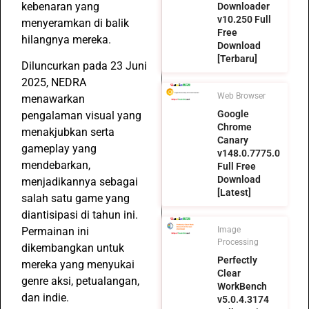
kebenaran yang
Downloader
v10.250 Full
menyeramkan di balik
Free
hilangnya mereka.
Download
[Terbaru]
Diluncurkan pada 23 Juni
2025, NEDRA
Web Browser
menawarkan
Google
pengalaman visual yang
Chrome
menakjubkan serta
Canary
gameplay yang
v148.0.7775.0
mendebarkan,
Full Free
Download
menjadikannya sebagai
[Latest]
salah satu game yang
diantisipasi di tahun ini.
Permainan ini
Image
Processing
dikembangkan untuk
Perfectly
mereka yang menyukai
Clear
genre aksi, petualangan,
WorkBench
dan indie.
v5.0.4.3174