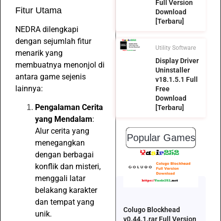
Full Version
Fitur Utama
Download
[Terbaru]
NEDRA dilengkapi
dengan sejumlah fitur
Utility Software
menarik yang
Display Driver
membuatnya menonjol di
Uninstaller
antara game sejenis
v18.1.5.1 Full
lainnya:
Free
Download
Pengalaman Cerita
[Terbaru]
yang Mendalam
:
Alur cerita yang
Popular Games
menegangkan
dengan berbagai
konflik dan misteri,
menggali latar
belakang karakter
dan tempat yang
Colugo Blockhead
unik.
v0.44.1.rar Full Version