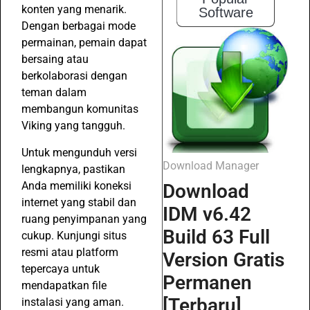
konten yang menarik.
Software
Dengan berbagai mode
permainan, pemain dapat
bersaing atau
berkolaborasi dengan
teman dalam
membangun komunitas
Viking yang tangguh.
Untuk mengunduh versi
Download Manager
lengkapnya, pastikan
Anda memiliki koneksi
Download
internet yang stabil dan
IDM v6.42
ruang penyimpanan yang
Build 63 Full
cukup. Kunjungi situs
resmi atau platform
Version Gratis
tepercaya untuk
Permanen
mendapatkan file
[Terbaru]
instalasi yang aman.