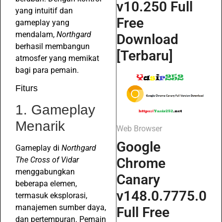
v10.250 Full
yang intuitif dan
Free
gameplay yang
mendalam,
Northgard
Download
berhasil membangun
[Terbaru]
atmosfer yang memikat
bagi para pemain.
Fiturs
1. Gameplay
Menarik
Web Browser
Google
Gameplay di
Northgard
Chrome
The Cross of Vidar
menggabungkan
Canary
beberapa elemen,
v148.0.7775.0
termasuk eksplorasi,
manajemen sumber daya,
Full Free
dan pertempuran. Pemain