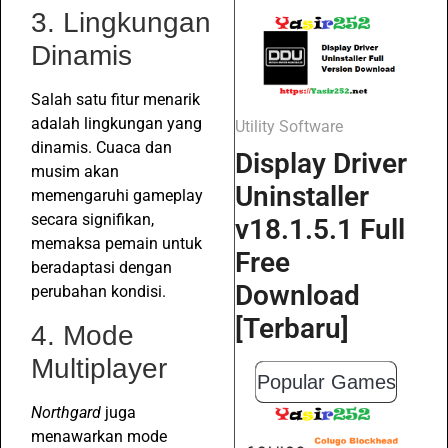
3. Lingkungan
Dinamis
Salah satu fitur menarik
adalah lingkungan yang
Utility Software
dinamis. Cuaca dan
Display Driver
musim akan
Uninstaller
memengaruhi gameplay
secara signifikan,
v18.1.5.1 Full
memaksa pemain untuk
Free
beradaptasi dengan
Download
perubahan kondisi.
[Terbaru]
4. Mode
Multiplayer
Popular Games
Northgard
juga
menawarkan mode