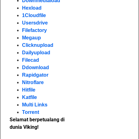
Downmediaload
Hexload
1Cloudfile
Usersdrive
Filefactory
Megaup
Clicknupload
Dailyupload
Filecad
Ddownload
Rapidgator
Nitroflare
Hitfile
Katfile
Multi Links
Torrent
Selamat berpetualang di
dunia Viking!