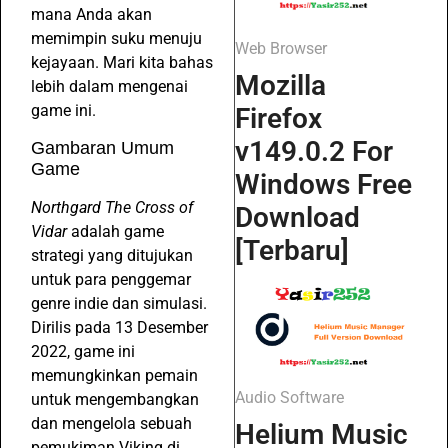
mana Anda akan
memimpin suku menuju
Web Browser
kejayaan. Mari kita bahas
Mozilla
lebih dalam mengenai
game ini.
Firefox
v149.0.2 For
Gambaran Umum
Game
Windows Free
Northgard The Cross of
Download
Vidar
adalah game
[Terbaru]
strategi yang ditujukan
untuk para penggemar
genre indie dan simulasi.
Dirilis pada 13 Desember
2022, game ini
memungkinkan pemain
Audio Software
untuk mengembangkan
dan mengelola sebuah
Helium Music
pemukiman Viking di