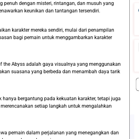
g penuh dengan misteri, rintangan, dan musuh yang
nawarkan keunikan dan tantangan tersendiri.
an karakter mereka sendiri, mulai dari penampilan
basan bagi pemain untuk menggambarkan karakter
 of the Abyss adalah gaya visualnya yang menggunakan
ptakan suasana yang berbeda dan menambah daya tarik
 hanya bergantung pada kekuatan karakter, tetapi juga
us merencanakan setiap langkah untuk mengalahkan
bawa pemain dalam perjalanan yang menegangkan dan