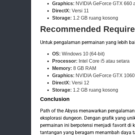
Graphics:
NVIDIA GeForce GTX 660 a
DirectX:
Versi 11
Storage:
1.2 GB ruang kosong
Recommended Requir
Untuk pengalaman permainan yang lebih baik
OS:
Windows 10 (64-bit)
Processor:
Intel Core i5 atau setara
Memory:
8 GB RAM
Graphics:
NVIDIA GeForce GTX 1060 
DirectX:
Versi 12
Storage:
1.2 GB ruang kosong
Conclusion
Path of the Abyss menawarkan pengalaman
eksplorasi dungeon. Dengan grafik yang unik
permainan ini berpotensi menjadi favorit di
tantangan yang beragam menambah daya tar