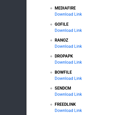
MEDIAFIRE
Download Link
GOFILE
Download Link
RANOZ
Download Link
DROPAPK
Download Link
BOWFILE
Download Link
SENDCM
Download Link
FREEDLINK
Download Link