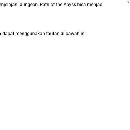
jelajahi dungeon, Path of the Abyss bisa menjadi
 dapat menggunakan tautan di bawah ini: