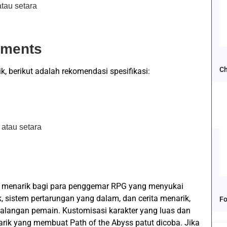
tau setara
ements
Ch
, berikut adalah rekomendasi spesifikasi:
atau setara
 menarik bagi para penggemar RPG yang menyukai
, sistem pertarungan yang dalam, dan cerita menarik,
Fo
 kalangan pemain. Kustomisasi karakter yang luas dan
ik yang membuat Path of the Abyss patut dicoba. Jika