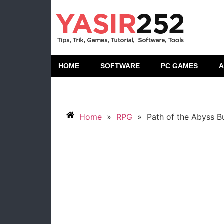
HOME
SOFTWARE
PC GAMES
A
Home
»
RPG
»
Path of the Abyss B