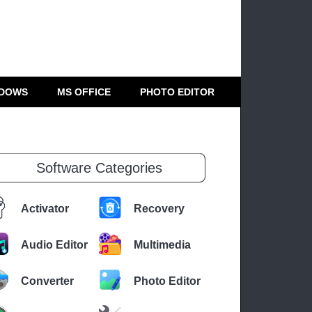
DOWS
MS OFFICE
PHOTO EDITOR
Software Categories
Activator
Recovery
Audio Editor
Multimedia
Converter
Photo Editor