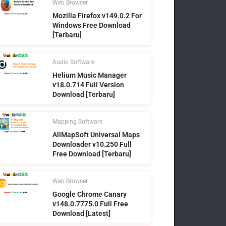
Web Browser
Mozilla Firefox v149.0.2 For
Windows Free Download
[Terbaru]
Audio Software
Helium Music Manager
v18.0.714 Full Version
Download [Terbaru]
Mapping Software
AllMapSoft Universal Maps
Downloader v10.250 Full
Free Download [Terbaru]
Web Browser
Google Chrome Canary
v148.0.7775.0 Full Free
Download [Latest]