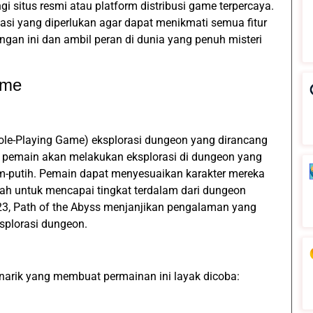
 situs resmi atau platform distribusi game terpercaya.
si yang diperlukan agar dapat menikmati semua fitur
gan ini dan ambil peran di dunia yang penuh misteri
ame
ole-Playing Game) eksplorasi dungeon yang dirancang
, pemain akan melakukan eksplorasi di dungeon yang
am-putih. Pemain dapat menyesuaikan karakter mereka
ah untuk mencapai tingkat terdalam dari dungeon
23, Path of the Abyss menjanjikan pengalaman yang
plorasi dungeon.
enarik yang membuat permainan ini layak dicoba: