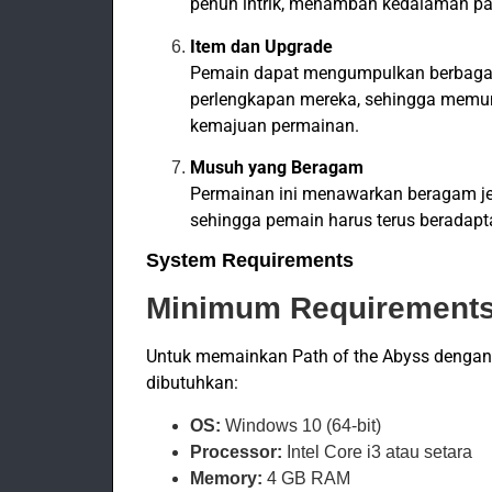
penuh intrik, menambah kedalaman p
Item dan Upgrade
Pemain dapat mengumpulkan berbagai 
perlengkapan mereka, sehingga memun
kemajuan permainan.
Musuh yang Beragam
Permainan ini menawarkan beragam j
sehingga pemain harus terus beradapta
System Requirements
Minimum Requirement
Untuk memainkan Path of the Abyss dengan l
dibutuhkan:
OS:
Windows 10 (64-bit)
Processor:
Intel Core i3 atau setara
Memory:
4 GB RAM