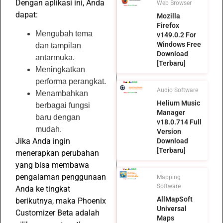
Dengan aplikasi ini, Anda
Web Browser
dapat:
Mozilla
Firefox
Mengubah tema
v149.0.2 For
Windows Free
dan tampilan
Download
antarmuka.
[Terbaru]
Meningkatkan
performa perangkat.
Audio Software
Menambahkan
Helium Music
berbagai fungsi
Manager
baru dengan
v18.0.714 Full
mudah.
Version
Jika Anda ingin
Download
[Terbaru]
menerapkan perubahan
yang bisa membawa
pengalaman penggunaan
Mapping
Software
Anda ke tingkat
AllMapSoft
berikutnya, maka Phoenix
Universal
Customizer Beta adalah
Maps