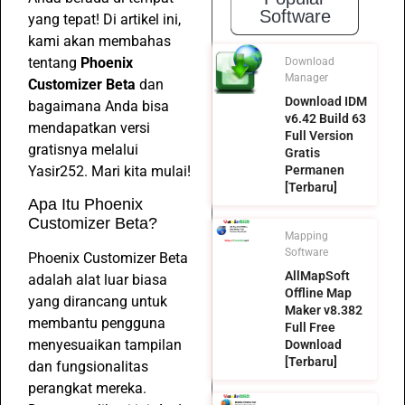
Software
yang tepat! Di artikel ini,
kami akan membahas
tentang
Phoenix
Download
Manager
Customizer Beta
dan
Download IDM
bagaimana Anda bisa
v6.42 Build 63
mendapatkan versi
Full Version
gratisnya melalui
Gratis
Yasir252. Mari kita mulai!
Permanen
[Terbaru]
Apa Itu Phoenix
Customizer Beta?
Mapping
Software
Phoenix Customizer Beta
AllMapSoft
adalah alat luar biasa
Offline Map
yang dirancang untuk
Maker v8.382
membantu pengguna
Full Free
menyesuaikan tampilan
Download
[Terbaru]
dan fungsionalitas
perangkat mereka.