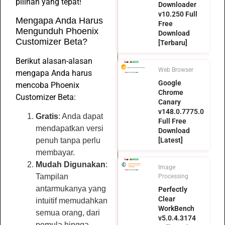
pilihan yang tepat!
Downloader
v10.250 Full
Mengapa Anda Harus
Free
Mengunduh Phoenix
Download
Customizer Beta?
[Terbaru]
Berikut alasan-alasan
Web Browser
mengapa Anda harus
Google
mencoba Phoenix
Chrome
Customizer Beta:
Canary
v148.0.7775.0
Gratis
: Anda dapat
Full Free
mendapatkan versi
Download
penuh tanpa perlu
[Latest]
membayar.
Mudah Digunakan
:
Image
Tampilan
Processing
antarmukanya yang
Perfectly
Clear
intuitif memudahkan
WorkBench
semua orang, dari
v5.0.4.3174
pemula hingga