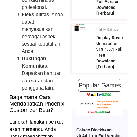
Full Version
profesional.
Download
[Terbaru]
Fleksibilitas
: Anda
dapat
menyesuaikan
Utility Software
berbagai aspek
Display Driver
Uninstaller
sesuai kebutuhan
v18.1.5.1 Full
Anda.
Free
Dukungan
Download
Komunitas
:
[Terbaru]
Dapatkan bantuan
dan saran dari
Popular Games
pengguna lain.
Bagaimana Cara
Mendapatkan Phoenix
Customizer Beta?
Langkah-langkah berikut
akan memandu Anda
Colugo Blockhead
v0.44.1.rar Full Version
untuk mendapatkan