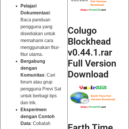
Pelajari
Dokumentasi
:
Baca panduan
pengguna yang
Colugo
disediakan untuk
Blockhead
memahami cara
menggunakan fitur-
v0.44.1.rar
fitur utama.
Full Version
Bergabung
dengan
Download
Komunitas
: Cari
forum atau grup
pengguna Previ Sat
untuk berbagi tips
dan trik.
Eksperimen
dengan Contoh
Data
: Cobalah
Earth Time