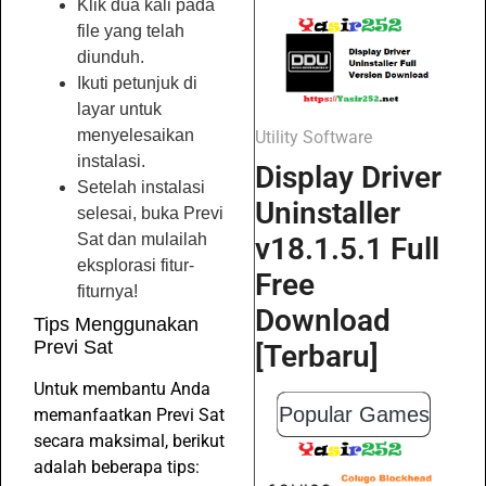
Klik dua kali pada
file yang telah
diunduh.
Ikuti petunjuk di
layar untuk
menyelesaikan
Utility Software
instalasi.
Display Driver
Setelah instalasi
Uninstaller
selesai, buka Previ
Sat dan mulailah
v18.1.5.1 Full
eksplorasi fitur-
Free
fiturnya!
Download
Tips Menggunakan
Previ Sat
[Terbaru]
Untuk membantu Anda
Popular Games
memanfaatkan Previ Sat
secara maksimal, berikut
adalah beberapa tips: