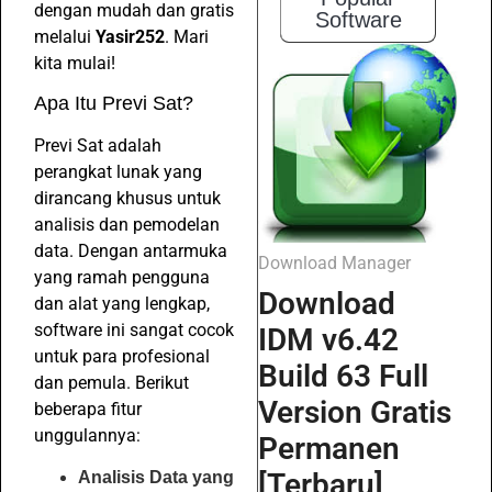
dengan mudah dan gratis
Software
melalui
Yasir252
. Mari
kita mulai!
Apa Itu Previ Sat?
Previ Sat adalah
perangkat lunak yang
dirancang khusus untuk
analisis dan pemodelan
data. Dengan antarmuka
Download Manager
yang ramah pengguna
Download
dan alat yang lengkap,
software ini sangat cocok
IDM v6.42
untuk para profesional
Build 63 Full
dan pemula. Berikut
Version Gratis
beberapa fitur
unggulannya:
Permanen
[Terbaru]
Analisis Data yang