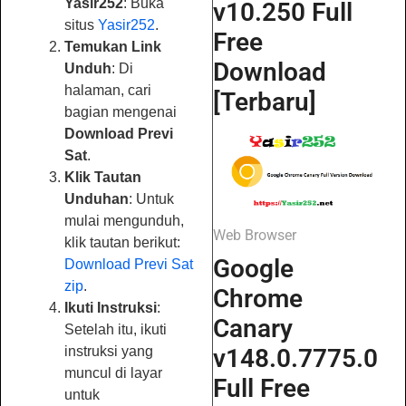
Yasir252
: Buka
v10.250 Full
situs
Yasir252
.
Free
Temukan Link
Download
Unduh
: Di
halaman, cari
[Terbaru]
bagian mengenai
Download Previ
Sat
.
Klik Tautan
Unduhan
: Untuk
mulai mengunduh,
Web Browser
klik tautan berikut:
Google
Download Previ Sat
zip
.
Chrome
Ikuti Instruksi
:
Canary
Setelah itu, ikuti
v148.0.7775.0
instruksi yang
muncul di layar
Full Free
untuk