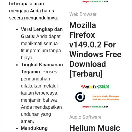
beberapa alasan
mengapa Anda harus
Web Browser
segera mengunduhnya:
Mozilla
Versi Lengkap dan
Firefox
Gratis
: Anda dapat
v149.0.2 For
menikmati semua
fitur premium tanpa
Windows Free
biaya.
Download
Tingkat Keamanan
[Terbaru]
Terjamin
: Proses
pengunduhan
dilakukan melalui
tautan terpercaya,
menjamin bahwa
Anda mendapatkan
unduhan yang
Audio Software
aman.
Helium Music
Mendukung