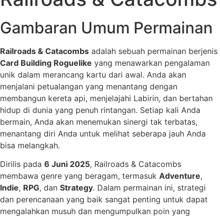
Gambaran Umum Permainan
Railroads & Catacombs
adalah sebuah permainan berjenis
Card Building Roguelike
yang menawarkan pengalaman
unik dalam merancang kartu dari awal. Anda akan
menjalani petualangan yang menantang dengan
membangun kereta api, menjelajahi Labirin, dan bertahan
hidup di dunia yang penuh rintangan. Setiap kali Anda
bermain, Anda akan menemukan sinergi tak terbatas,
menantang diri Anda untuk melihat seberapa jauh Anda
bisa melangkah.
Dirilis pada
6 Juni 2025
, Railroads & Catacombs
membawa genre yang beragam, termasuk
Adventure
,
Indie
,
RPG
, dan
Strategy
. Dalam permainan ini, strategi
dan perencanaan yang baik sangat penting untuk dapat
mengalahkan musuh dan mengumpulkan poin yang