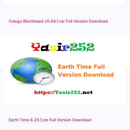
Colugo Blockhead v0.44.1.rar Full Version Download
Earth Time 6.29.1.rar Full Version Download