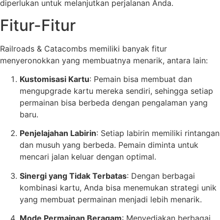
diperlukan untuk melanjutkan perjalanan Anda.
Fitur-Fitur
Railroads & Catacombs memiliki banyak fitur
menyeronokkan yang membuatnya menarik, antara lain:
Kustomisasi Kartu
: Pemain bisa membuat dan
mengupgrade kartu mereka sendiri, sehingga setiap
permainan bisa berbeda dengan pengalaman yang
baru.
Penjelajahan Labirin
: Setiap labirin memiliki rintangan
dan musuh yang berbeda. Pemain diminta untuk
mencari jalan keluar dengan optimal.
Sinergi yang Tidak Terbatas
: Dengan berbagai
kombinasi kartu, Anda bisa menemukan strategi unik
yang membuat permainan menjadi lebih menarik.
Mode Permainan Beragam
: Menyediakan berbagai