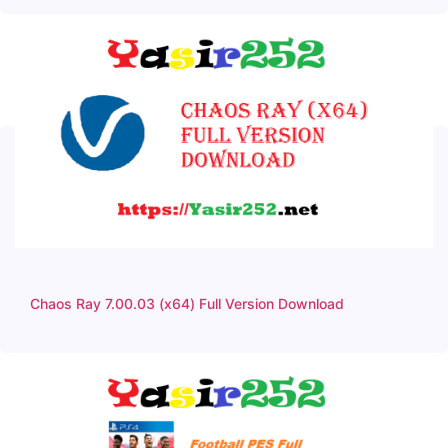
Chaos Ray 7.00.03 (x64) Full Version Download