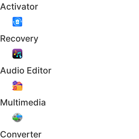
Activator
Recovery
Audio Editor
Multimedia
Converter