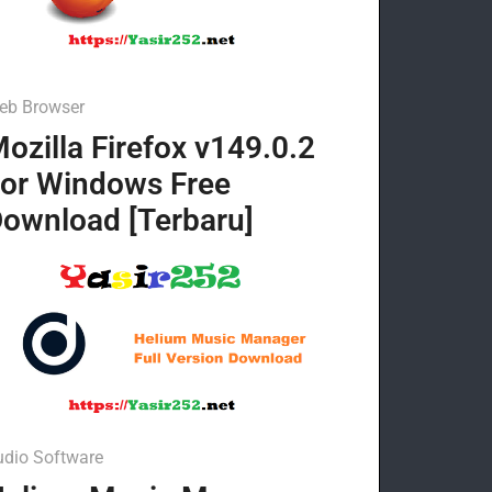
eb Browser
ozilla Firefox v149.0.2
or Windows Free
ownload [Terbaru]
udio Software