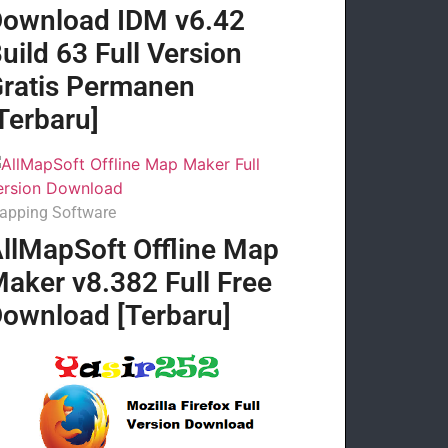
ownload IDM v6.42
uild 63 Full Version
ratis Permanen
Terbaru]
apping Software
llMapSoft Offline Map
aker v8.382 Full Free
ownload [Terbaru]