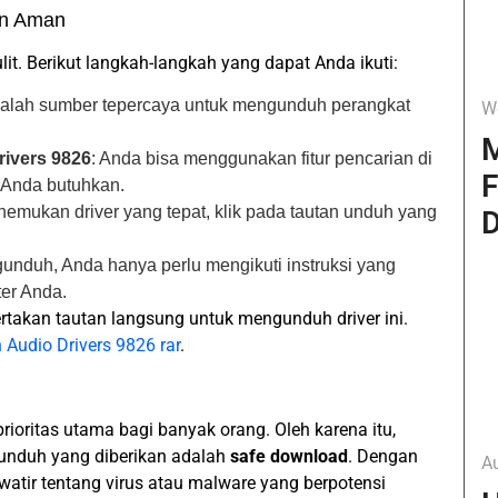
an Aman
it. Berikut langkah-langkah yang dapat Anda ikuti:
dalah sumber tepercaya untuk mengunduh perangkat
W
M
rivers 9826
: Anda bisa menggunakan fitur pencarian di
F
g Anda butuhkan.
nemukan driver yang tepat, klik pada tautan unduh yang
D
unduh, Anda hanya perlu mengikuti instruksi yang
er Anda.
akan tautan langsung untuk mengunduh driver ini.
 Audio Drivers 9826 rar
.
ritas utama bagi banyak orang. Oleh karena itu,
unduh yang diberikan adalah
safe download
. Dengan
A
watir tentang virus atau malware yang berpotensi