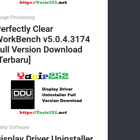
mage Processing
erfectly Clear
orkBench v5.0.4.3174
ull Version Download
Terbaru]
ility Software
isplay Driver Uninstaller