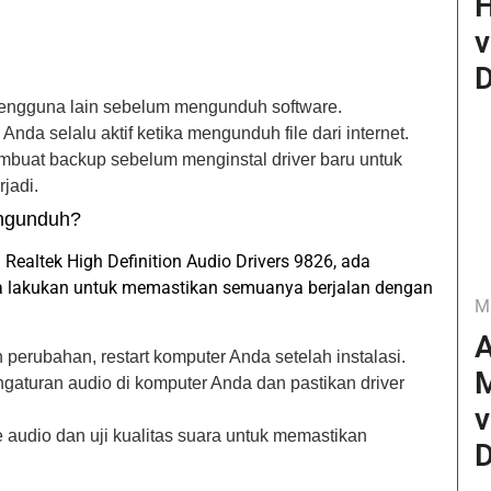
H
v
D
pengguna lain sebelum mengunduh software.
s Anda selalu aktif ketika mengunduh file dari internet.
buat backup sebelum menginstal driver baru untuk
jadi.
engunduh?
Realtek High Definition Audio Drivers 9826, ada
a lakukan untuk memastikan semuanya berjalan dengan
M
A
perubahan, restart komputer Anda setelah instalasi.
ngaturan audio di komputer Anda dan pastikan driver
v
le audio dan uji kualitas suara untuk memastikan
D