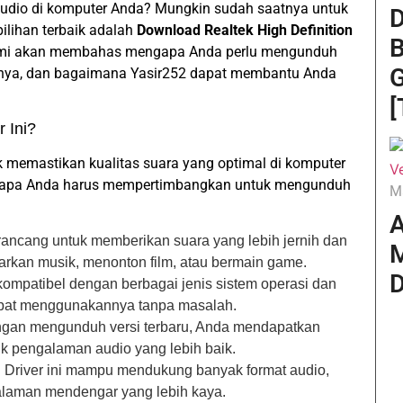
dio di komputer Anda? Mungkin sudah saatnya untuk
D
ilihan terbaik adalah
Download Realtek High Definition
B
, kami akan membahas mengapa Anda perlu mengunduh
G
annya, dan bagaimana Yasir252 dapat membantu Anda
[
 Ini?
uk memastikan kualitas suara yang optimal di komputer
ngapa Anda harus mempertimbangkan untuk mengunduh
M
A
irancang untuk memberikan suara yang lebih jernih dan
M
garkan musik, menonton film, atau bermain game.
D
 kompatibel dengan berbagai jenis sistem operasi dan
apat menggunakannya tanpa masalah.
gan mengunduh versi terbaru, Anda mendapatkan
k pengalaman audio yang lebih baik.
:
Driver ini mampu mendukung banyak format audio,
laman mendengar yang lebih kaya.