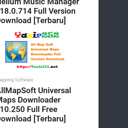
elium Music Manager
18.0.714 Full Version
ownload [Terbaru]
apping Software
llMapSoft Universal
Maps Downloader
10.250 Full Free
ownload [Terbaru]