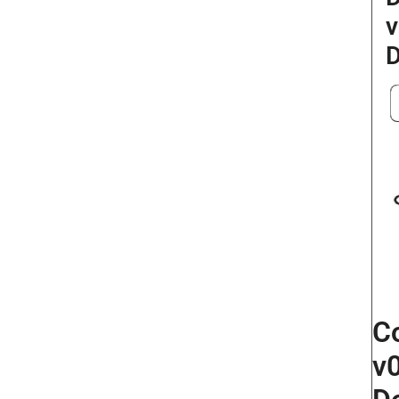
v
D
C
v0