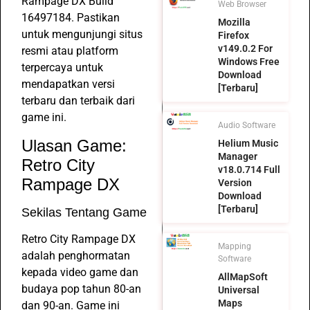
Rampage DX Build
Web Browser
16497184. Pastikan
Mozilla
untuk mengunjungi situs
Firefox
v149.0.2 For
resmi atau platform
Windows Free
terpercaya untuk
Download
mendapatkan versi
[Terbaru]
terbaru dan terbaik dari
game ini.
Audio Software
Ulasan Game:
Helium Music
Manager
Retro City
v18.0.714 Full
Rampage DX
Version
Download
[Terbaru]
Sekilas Tentang Game
Retro City Rampage DX
Mapping
adalah penghormatan
Software
kepada video game dan
AllMapSoft
budaya pop tahun 80-an
Universal
Maps
dan 90-an. Game ini