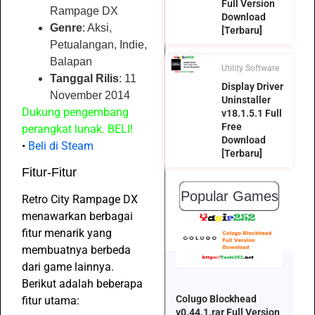
Full Version
Rampage DX
Download
Genre
: Aksi,
[Terbaru]
Petualangan, Indie,
Balapan
Utility Software
Tanggal Rilis
: 11
Display Driver
November 2014
Uninstaller
Dukung pengembang
v18.1.5.1 Full
Free
perangkat lunak. BELI!
Download
•
Beli di Steam
[Terbaru]
Fitur-Fitur
Popular Games
Retro City Rampage DX
menawarkan berbagai
fitur menarik yang
membuatnya berbeda
dari game lainnya.
Berikut adalah beberapa
Colugo Blockhead
fitur utama:
v0.44.1.rar Full Version