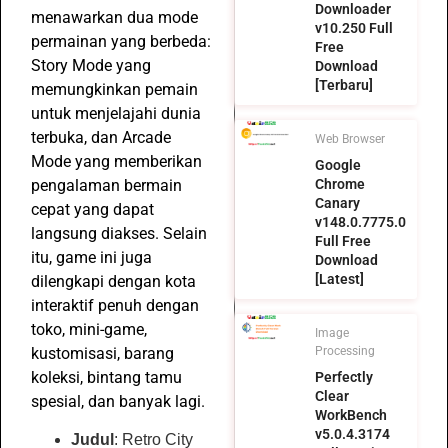
Downloader
menawarkan dua mode
v10.250 Full
permainan yang berbeda:
Free
Story Mode yang
Download
[Terbaru]
memungkinkan pemain
untuk menjelajahi dunia
terbuka, dan Arcade
Web Browser
Mode yang memberikan
Google
pengalaman bermain
Chrome
Canary
cepat yang dapat
v148.0.7775.0
langsung diakses. Selain
Full Free
itu, game ini juga
Download
[Latest]
dilengkapi dengan kota
interaktif penuh dengan
toko, mini-game,
Image
kustomisasi, barang
Processing
koleksi, bintang tamu
Perfectly
Clear
spesial, dan banyak lagi.
WorkBench
v5.0.4.3174
Judul
: Retro City