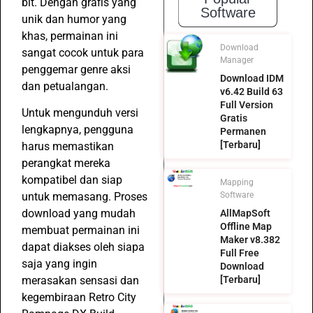
bit. Dengan grafis yang
Software
unik dan humor yang
khas, permainan ini
Download
sangat cocok untuk para
Manager
penggemar genre aksi
Download IDM
dan petualangan.
v6.42 Build 63
Full Version
Untuk mengunduh versi
Gratis
lengkapnya, pengguna
Permanen
[Terbaru]
harus memastikan
perangkat mereka
kompatibel dan siap
Mapping
Software
untuk memasang. Proses
download yang mudah
AllMapSoft
Offline Map
membuat permainan ini
Maker v8.382
dapat diakses oleh siapa
Full Free
saja yang ingin
Download
[Terbaru]
merasakan sensasi dan
kegembiraan Retro City