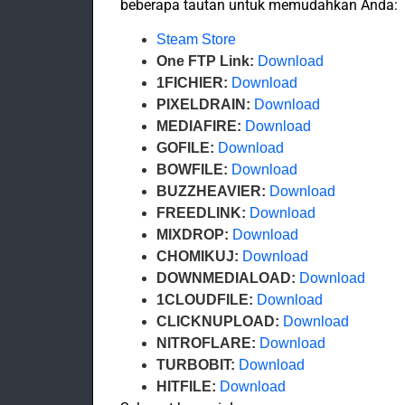
beberapa tautan untuk memudahkan Anda:
Steam Store
One FTP Link:
Download
1FICHIER:
Download
PIXELDRAIN:
Download
MEDIAFIRE:
Download
GOFILE:
Download
BOWFILE:
Download
BUZZHEAVIER:
Download
FREEDLINK:
Download
MIXDROP:
Download
CHOMIKUJ:
Download
DOWNMEDIALOAD:
Download
1CLOUDFILE:
Download
CLICKNUPLOAD:
Download
NITROFLARE:
Download
TURBOBIT:
Download
HITFILE:
Download