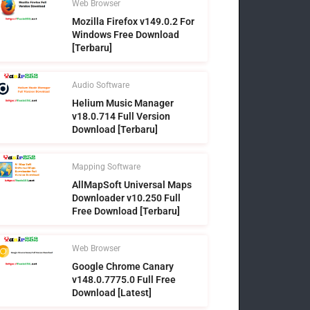
Web Browser
Mozilla Firefox v149.0.2 For
Windows Free Download
[Terbaru]
Audio Software
Helium Music Manager
v18.0.714 Full Version
Download [Terbaru]
Mapping Software
AllMapSoft Universal Maps
Downloader v10.250 Full
Free Download [Terbaru]
Web Browser
Google Chrome Canary
v148.0.7775.0 Full Free
Download [Latest]