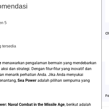
omendasi
en 5
Ch
 tersedia
e
menawarkan pengalaman bermain yang mendebarkan
i dan strategi. Dengan fitur-fitur yang inovatif dan
akan menarik perhatian Anda. Jika Anda menyukai
menantang,
Sea Power
adalah pilihan sempurna yang
Fo
er: Naval Combat in the Missile Age
, berikut adalah