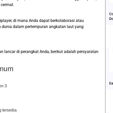
 cermat.
Co
D
layer, di mana Anda dapat berkolaborasi atau
uh dunia dalam pertempuran angkatan laut yang
an lancar di perangkat Anda, berikut adalah persyaratan
imum
Ea
en 3
 tersedia