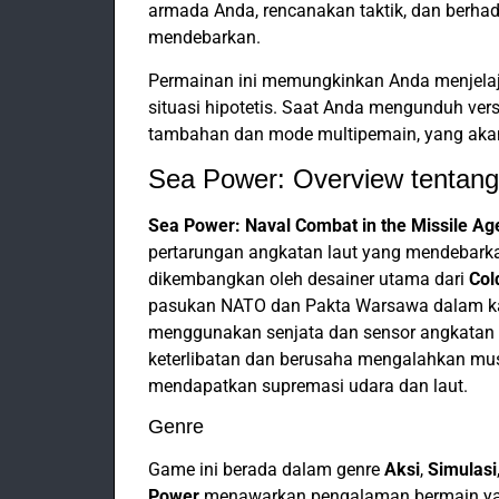
armada Anda, rencanakan taktik, dan berh
mendebarkan.
Permainan ini memungkinkan Anda menjelajah
situasi hipotetis. Saat Anda mengunduh versi
tambahan dan mode multipemain, yang aka
Sea Power: Overview tentan
Sea Power: Naval Combat in the Missile Ag
pertarungan angkatan laut yang mendebarka
dikembangkan oleh desainer utama dari
Col
pasukan NATO dan Pakta Warsawa dalam ka
menggunakan senjata dan sensor angkatan 
keterlibatan dan berusaha mengalahkan mu
mendapatkan supremasi udara dan laut.
Genre
Game ini berada dalam genre
Aksi
,
Simulasi
Power
menawarkan pengalaman bermain yan