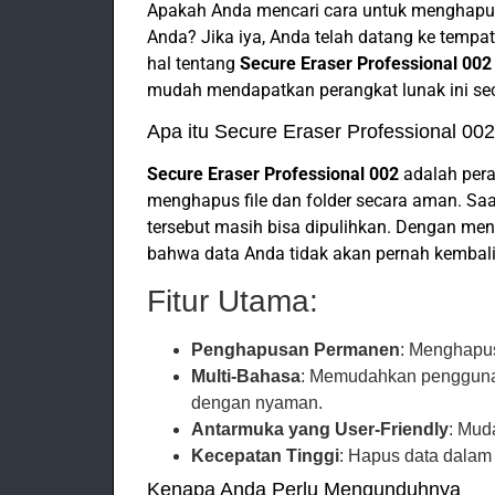
Apakah Anda mencari cara untuk menghapu
Anda? Jika iya, Anda telah datang ke tempat 
hal tentang
Secure Eraser Professional 002 
mudah mendapatkan perangkat lunak ini seca
Apa itu Secure Eraser Professional 00
Secure Eraser Professional 002
adalah per
menghapus file dan folder secara aman. Sa
tersebut masih bisa dipulihkan. Dengan me
bahwa data Anda tidak akan pernah kembali
Fitur Utama:
Penghapusan Permanen
: Menghapus
Multi-Bahasa
: Memudahkan pengguna d
dengan nyaman.
Antarmuka yang User-Friendly
: Mud
Kecepatan Tinggi
: Hapus data dalam
Kenapa Anda Perlu Mengunduhnya