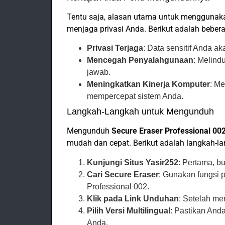
Tentu saja, alasan utama untuk mengguna
menjaga privasi Anda. Berikut adalah bebe
Privasi Terjaga
: Data sensitif Anda a
Mencegah Penyalahgunaan
: Melind
jawab.
Meningkatkan Kinerja Komputer
: Me
mempercepat sistem Anda.
Langkah-Langkah untuk Mengunduh
Mengunduh
Secure Eraser Professional 002
mudah dan cepat. Berikut adalah langkah-l
Kunjungi Situs Yasir252
: Pertama, b
Cari Secure Eraser
: Gunakan fungsi
Professional 002.
Klik pada Link Unduhan
: Setelah me
Pilih Versi Multilingual
: Pastikan And
Anda.