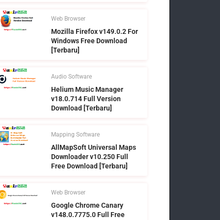
Web Browser
Mozilla Firefox v149.0.2 For
Windows Free Download
[Terbaru]
Audio Software
Helium Music Manager
v18.0.714 Full Version
Download [Terbaru]
Mapping Software
AllMapSoft Universal Maps
Downloader v10.250 Full
Free Download [Terbaru]
Web Browser
Google Chrome Canary
v148.0.7775.0 Full Free