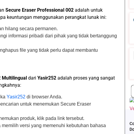
kan
Secure Eraser Professional 002
adalah untuk
rapa keuntungan menggunakan perangkat lunak ini:
kan hilang secara permanen.
ungi informasi pribadi dari pihak yang tidak bertanggung
nghapus file yang tidak perlu dapat membantu
 Multilingual
dari
Yasir252
adalah proses yang sangat
angkahnya:
uka
Yasir252
di browser Anda.
 pencarian untuk menemukan Secure Eraser
nemukan produk, klik pada link tersebut.
Co
a memilih versi yang memenuhi kebutuhan bahasa
D