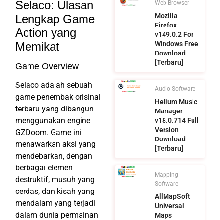
Selaco: Ulasan
Web Browser
Mozilla
Lengkap Game
Firefox
Action yang
v149.0.2 For
Memikat
Windows Free
Download
[Terbaru]
Game Overview
Selaco adalah sebuah
Audio Software
game penembak orisinal
Helium Music
terbaru yang dibangun
Manager
menggunakan engine
v18.0.714 Full
Version
GZDoom. Game ini
Download
menawarkan aksi yang
[Terbaru]
mendebarkan, dengan
berbagai elemen
Mapping
destruktif, musuh yang
Software
cerdas, dan kisah yang
AllMapSoft
mendalam yang terjadi
Universal
dalam dunia permainan
Maps