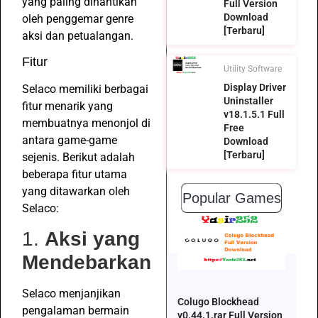
yang paling dinantikan
Full Version
Download
oleh penggemar genre
[Terbaru]
aksi dan petualangan.
Fitur
Utility Software
Display Driver
Selaco memiliki berbagai
Uninstaller
fitur menarik yang
v18.1.5.1 Full
membuatnya menonjol di
Free
antara game-game
Download
[Terbaru]
sejenis. Berikut adalah
beberapa fitur utama
yang ditawarkan oleh
Popular Games
Selaco:
1.
Aksi yang
Mendebarkan
Selaco menjanjikan
Colugo Blockhead
pengalaman bermain
v0.44.1.rar Full Version