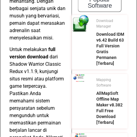
menantang. Dengan
Software
berbagai senjata unik dan
musuh yang bervariasi,
Download
pemain dapat merasakan
Manager
adrenalin saat
Download IDM
menyelesaikan misi.
v6.42 Build 63
Full Version
Untuk melakukan
full
Gratis
version download
dari
Permanen
[Terbaru]
Shadow Warrior Classic
Redux v1.1.9, kunjungi
situs resmi atau platform
Mapping
Software
game terpercaya.
Pastikan Anda
AllMapSoft
Offline Map
memahami sistem
Maker v8.382
persyaratan sebelum
Full Free
mengunduh untuk
Download
[Terbaru]
memastikan permainan
berjalan lancar di