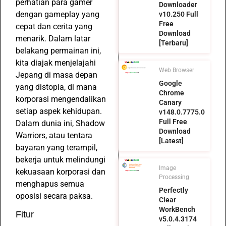
perhatian para gamer
Downloader
dengan gameplay yang
v10.250 Full
Free
cepat dan cerita yang
Download
menarik. Dalam latar
[Terbaru]
belakang permainan ini,
kita diajak menjelajahi
Web Browser
Jepang di masa depan
Google
yang distopia, di mana
Chrome
korporasi mengendalikan
Canary
setiap aspek kehidupan.
v148.0.7775.0
Full Free
Dalam dunia ini, Shadow
Download
Warriors, atau tentara
[Latest]
bayaran yang terampil,
bekerja untuk melindungi
Image
kekuasaan korporasi dan
Processing
menghapus semua
Perfectly
oposisi secara paksa.
Clear
WorkBench
Fitur
v5.0.4.3174