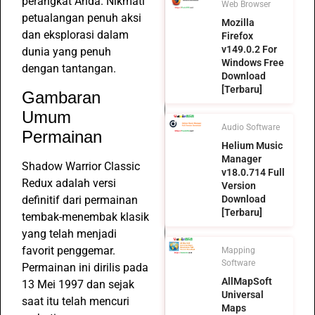
perangkat Anda. Nikmati
Web Browser
petualangan penuh aksi
Mozilla
dan eksplorasi dalam
Firefox
v149.0.2 For
dunia yang penuh
Windows Free
dengan tantangan.
Download
[Terbaru]
Gambaran
Umum
Audio Software
Permainan
Helium Music
Manager
Shadow Warrior Classic
v18.0.714 Full
Redux adalah versi
Version
definitif dari permainan
Download
[Terbaru]
tembak-menembak klasik
yang telah menjadi
favorit penggemar.
Mapping
Software
Permainan ini dirilis pada
AllMapSoft
13 Mei 1997 dan sejak
Universal
saat itu telah mencuri
Maps