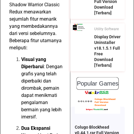
Full Version
Shadow Warrior Classic
Download
Redux menawarkan
[Terbaru]
sejumlah fitur menarik
yang membedakannya
Utility Software
dari versi sebelumnya.
Display Driver
Beberapa fitur utamanya
Uninstaller
meliputi:
v18.1.5.1 Full
Free
Visual yang
Download
[Terbaru]
Diperbarui
: Dengan
grafis yang telah
diperbaiki dan
Popular Games
dirombak, pemain
dapat menikmati
pengalaman
bermain yang lebih
imersif.
Colugo Blockhead
Dua Ekspansi
v0.44.1.rar Full Version