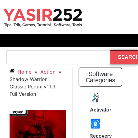
SEARC
Home
»
Action
»
Software
Shadow Warrior
Categories
Classic Redux v1.1.9
Full Version
Activator
Recovery