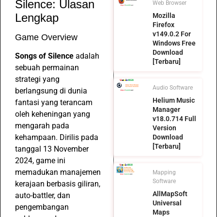
Silence: Ulasan
Web Browser
Lengkap
Mozilla
Firefox
v149.0.2 For
Game Overview
Windows Free
Download
Songs of Silence
adalah
[Terbaru]
sebuah permainan
strategi yang
Audio Software
berlangsung di dunia
Helium Music
fantasi yang terancam
Manager
oleh keheningan yang
v18.0.714 Full
mengarah pada
Version
kehampaan. Dirilis pada
Download
[Terbaru]
tanggal 13 November
2024, game ini
memadukan manajemen
Mapping
Software
kerajaan berbasis giliran,
AllMapSoft
auto-battler, dan
Universal
pengembangan
Maps