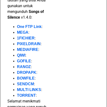
tautan yang bisa Anda
gunakan untuk
mengunduh
Songs of
Silence
v1.4.0:
One FTP Link
:
MEGA
:
1FICHIER
:
PIXELDRAIN
:
MEDIAFIRE
:
QIWI
:
GOFILE
:
RANOZ
:
DROPAPK
:
BOWFILE
:
SENDCM
:
MULTI LINKS
:
TORRENT
:
Selamat menikmati
permainan yang penuh