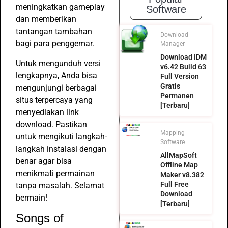
meningkatkan gameplay
Software
dan memberikan
tantangan tambahan
Download
bagi para penggemar.
Manager
Download IDM
Untuk mengunduh versi
v6.42 Build 63
lengkapnya, Anda bisa
Full Version
Gratis
mengunjungi berbagai
Permanen
situs terpercaya yang
[Terbaru]
menyediakan link
download. Pastikan
Mapping
untuk mengikuti langkah-
Software
langkah instalasi dengan
AllMapSoft
benar agar bisa
Offline Map
menikmati permainan
Maker v8.382
Full Free
tanpa masalah. Selamat
Download
bermain!
[Terbaru]
Songs of