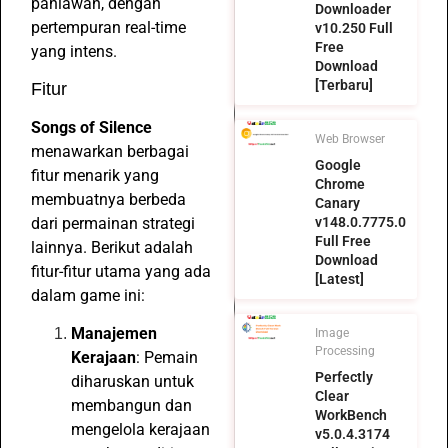
pahlawan, dengan
Downloader
pertempuran real-time
v10.250 Full
Free
yang intens.
Download
[Terbaru]
Fitur
Songs of Silence
Web Browser
menawarkan berbagai
Google
fitur menarik yang
Chrome
membuatnya berbeda
Canary
dari permainan strategi
v148.0.7775.0
Full Free
lainnya. Berikut adalah
Download
fitur-fitur utama yang ada
[Latest]
dalam game ini:
Manajemen
Image
Processing
Kerajaan
: Pemain
Perfectly
diharuskan untuk
Clear
membangun dan
WorkBench
mengelola kerajaan
v5.0.4.3174