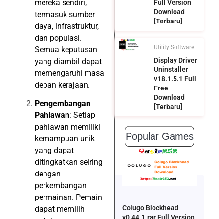
mereka sendiri,
Full Version
Download
termasuk sumber
[Terbaru]
daya, infrastruktur,
dan populasi.
Utility Software
Semua keputusan
Display Driver
yang diambil dapat
Uninstaller
memengaruhi masa
v18.1.5.1 Full
depan kerajaan.
Free
Download
Pengembangan
[Terbaru]
Pahlawan
: Setiap
pahlawan memiliki
Popular Games
kemampuan unik
yang dapat
ditingkatkan seiring
dengan
perkembangan
permainan. Pemain
Colugo Blockhead
dapat memilih
v0.44.1.rar Full Version