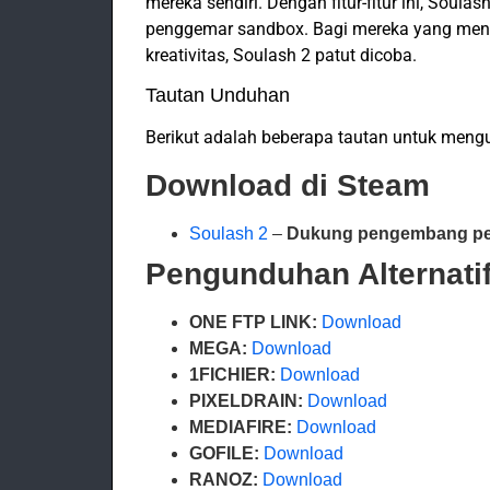
mereka sendiri. Dengan fitur-fitur ini, Sou
penggemar sandbox. Bagi mereka yang men
kreativitas, Soulash 2 patut dicoba.
Tautan Unduhan
Berikut adalah beberapa tautan untuk meng
Download di Steam
Soulash 2
–
Dukung pengembang pe
Pengunduhan Alternati
ONE FTP LINK:
Download
MEGA:
Download
1FICHIER:
Download
PIXELDRAIN:
Download
MEDIAFIRE:
Download
GOFILE:
Download
RANOZ:
Download