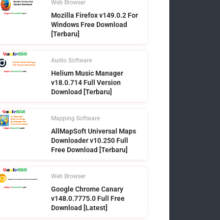
Web Browser
Mozilla Firefox v149.0.2 For
Windows Free Download
[Terbaru]
Audio Software
Helium Music Manager
v18.0.714 Full Version
Download [Terbaru]
Mapping Software
AllMapSoft Universal Maps
Downloader v10.250 Full
Free Download [Terbaru]
Web Browser
Google Chrome Canary
v148.0.7775.0 Full Free
Download [Latest]