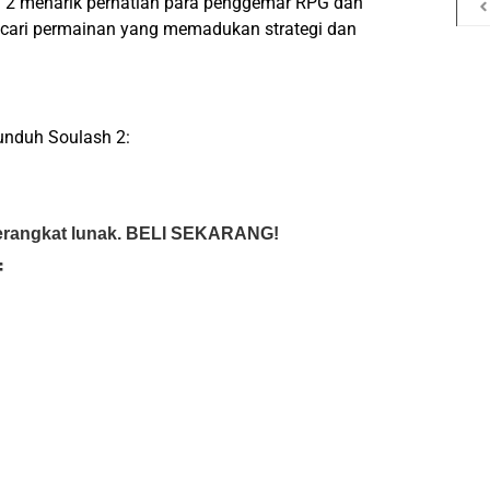
lash 2 menarik perhatian para penggemar RPG dan
cari permainan yang memadukan strategi dan
unduh Soulash 2:
rangkat lunak. BELI SEKARANG!
f