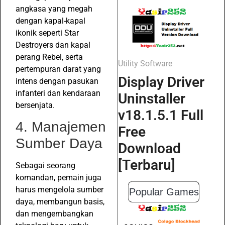
angkasa yang megah
dengan kapal-kapal
ikonik seperti Star
Destroyers dan kapal
perang Rebel, serta
Utility Software
pertempuran darat yang
Display Driver
intens dengan pasukan
infanteri dan kendaraan
Uninstaller
bersenjata.
v18.1.5.1 Full
4. Manajemen
Free
Sumber Daya
Download
[Terbaru]
Sebagai seorang
komandan, pemain juga
harus mengelola sumber
Popular Games
daya, membangun basis,
dan mengembangkan