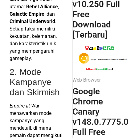
v10.250 Full
utama:
Rebel Alliance
,
Free
Galactic Empire
, dan
Criminal Underworld
.
Download
Setiap faksi memiliki
[Terbaru]
kekuatan, kelemahan,
dan karakteristik unik
yang mempengaruhi
gameplay.
2. Mode
Web Browser
Kampanye
Google
dan Skirmish
Chrome
Empire at War
Canary
menawarkan mode
v148.0.7775.0
kampanye yang
mendetail, di mana
Full Free
pemain dapat mengikuti