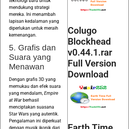
teknologi baru untuk
mendukung strategi
mereka. Ini menambah
lapisan kedalaman yang
Colugo
diperlukan untuk meraih
kemenangan.
Blockhead
5. Grafis dan
v0.44.1.rar
Suara yang
Full Version
Menawan
Download
Dengan grafis 3D yang
memukau dan efek suara
yang mendalam,
Empire
at War
berhasil
menciptakan suasana
Star Wars yang autentik.
Pengalaman ini diperkuat
Earth Time
dengan musik ikonik dari