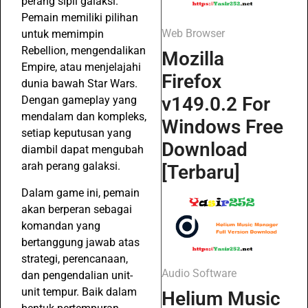
perang sipil galaksi.
Pemain memiliki pilihan
Web Browser
untuk memimpin
Rebellion, mengendalikan
Mozilla
Empire, atau menjelajahi
Firefox
dunia bawah Star Wars.
v149.0.2 For
Dengan gameplay yang
mendalam dan kompleks,
Windows Free
setiap keputusan yang
Download
diambil dapat mengubah
arah perang galaksi.
[Terbaru]
Dalam game ini, pemain
akan berperan sebagai
komandan yang
bertanggung jawab atas
strategi, perencanaan,
Audio Software
dan pengendalian unit-
unit tempur. Baik dalam
Helium Music