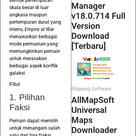
bentuk pertempuran
Manager
skala besar di luar
v18.0.714 Full
angkasa maupun
pertempuran darat yang
Version
intens,
Empire at War
Download
menawarkan berbagai
mode permainan yang
[Terbaru]
memungkinkan pemain
untuk merasakan
berbagai aspek konflik
galaksi.
Fitur
Mapping Software
1. Pilihan
AllMapSoft
Faksi
Universal
Maps
Pemain dapat memilih
untuk menangani salah
Downloader
satu dari tiga fraksi