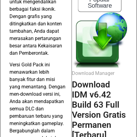
untuk mengendalikan
Software
berbagai faksi ikonik.
Dengan grafis yang
ditingkatkan dan konten
tambahan, Anda dapat
merasakan pertarungan
besar antara Kekaisaran
dan Pemberontak.
Versi Gold Pack ini
menawarkan lebih
Download Manager
banyak fitur dan misi
Download
yang menantang. Dengan
IDM v6.42
men-download versi ini,
Anda akan mendapatkan
Build 63 Full
semua DLC dan
Version Gratis
pembaruan terbaru yang
Permanen
meningkatkan gameplay.
Bergabunglah dalam
[Terbaru]