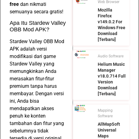
Web Browser
free
dan nikmati
Mozilla
semuanya secara gratis!
Firefox
v149.0.2 For
Apa Itu Stardew Valley
Windows Free
OBB Mod APK?
Download
[Terbaru]
Stardew Valley OBB Mod
APK adalah versi
modifikasi dari game
Audio Software
Stardew Valley yang
Helium Music
Manager
memungkinkan Anda
v18.0.714 Full
merasakan fitur-fitur
Version
premium tanpa harus
Download
membayar. Dengan versi
[Terbaru]
ini, Anda bisa
mendapatkan akses
Mapping
penuh ke konten
Software
tambahan dan fitur yang
AllMapSoft
Universal
sebelumnya tidak
Maps
tersedia di versi original.