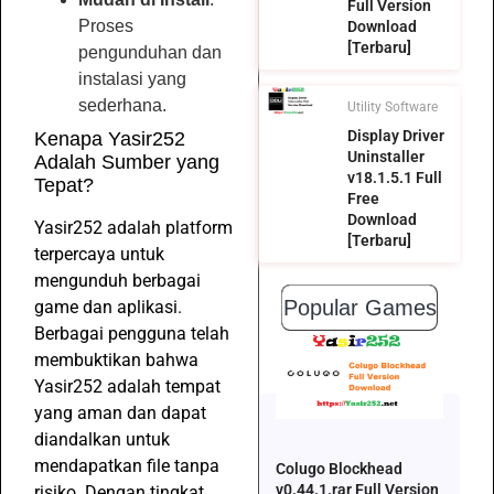
Full Version
Proses
Download
[Terbaru]
pengunduhan dan
instalasi yang
sederhana.
Utility Software
Display Driver
Kenapa Yasir252
Uninstaller
Adalah Sumber yang
v18.1.5.1 Full
Tepat?
Free
Download
Yasir252 adalah platform
[Terbaru]
terpercaya untuk
mengunduh berbagai
Popular Games
game dan aplikasi.
Berbagai pengguna telah
membuktikan bahwa
Yasir252 adalah tempat
yang aman dan dapat
diandalkan untuk
mendapatkan file tanpa
Colugo Blockhead
v0.44.1.rar Full Version
risiko. Dengan tingkat