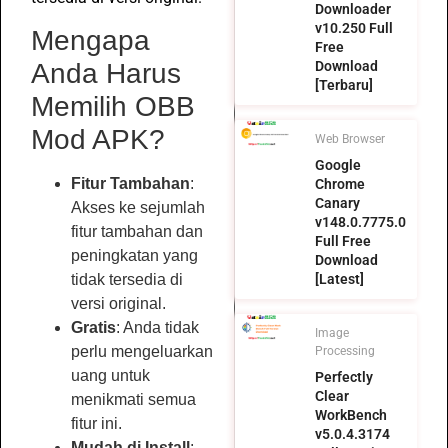
Downloader
v10.250 Full
Mengapa
Free
Download
Anda Harus
[Terbaru]
Memilih OBB
Mod APK?
Web Browser
Google
Fitur Tambahan
:
Chrome
Canary
Akses ke sejumlah
v148.0.7775.0
fitur tambahan dan
Full Free
peningkatan yang
Download
[Latest]
tidak tersedia di
versi original.
Gratis
: Anda tidak
Image
perlu mengeluarkan
Processing
uang untuk
Perfectly
Clear
menikmati semua
WorkBench
fitur ini.
v5.0.4.3174
Mudah di Install
: