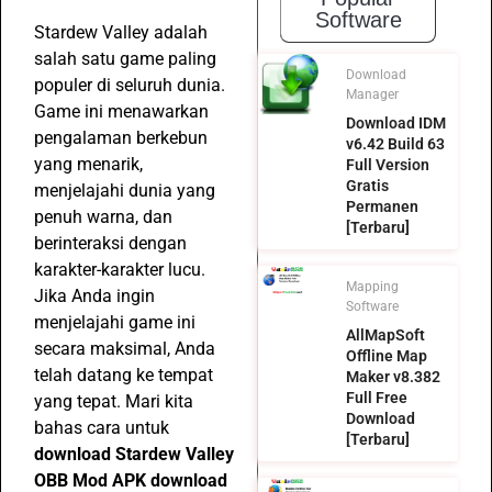
Software
Stardew Valley adalah
salah satu game paling
Download
populer di seluruh dunia.
Manager
Game ini menawarkan
Download IDM
pengalaman berkebun
v6.42 Build 63
yang menarik,
Full Version
Gratis
menjelajahi dunia yang
Permanen
penuh warna, dan
[Terbaru]
berinteraksi dengan
karakter-karakter lucu.
Mapping
Jika Anda ingin
Software
menjelajahi game ini
AllMapSoft
secara maksimal, Anda
Offline Map
telah datang ke tempat
Maker v8.382
Full Free
yang tepat. Mari kita
Download
bahas cara untuk
[Terbaru]
download Stardew Valley
OBB Mod APK download