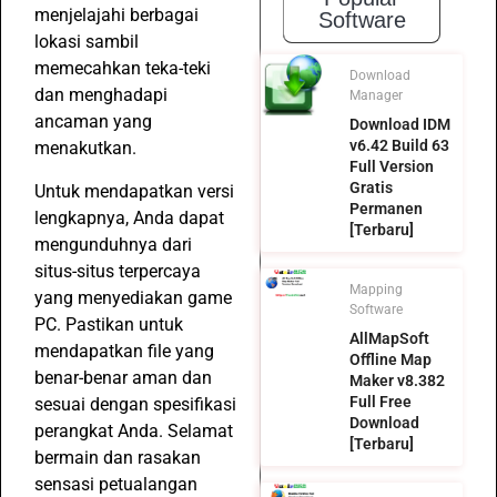
menjelajahi berbagai
Software
lokasi sambil
memecahkan teka-teki
Download
dan menghadapi
Manager
ancaman yang
Download IDM
v6.42 Build 63
menakutkan.
Full Version
Gratis
Untuk mendapatkan versi
Permanen
lengkapnya, Anda dapat
[Terbaru]
mengunduhnya dari
situs-situs terpercaya
Mapping
yang menyediakan game
Software
PC. Pastikan untuk
AllMapSoft
mendapatkan file yang
Offline Map
benar-benar aman dan
Maker v8.382
Full Free
sesuai dengan spesifikasi
Download
perangkat Anda. Selamat
[Terbaru]
bermain dan rasakan
sensasi petualangan