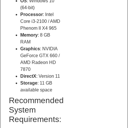
OS
: Windows 10
(64-bit)
Processor
: Intel
Core i3-2100 / AMD
Phenom II X4 965
Memory
: 8 GB
RAM
Graphics
: NVIDIA
GeForce GTX 660 /
AMD Radeon HD
7870
DirectX
: Version 11
Storage
: 11 GB
available space
Recommended
System
Requirements: