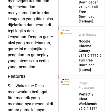
menavigasi keruntuhan
Downloader
rig tersebut dan
v10.250 Full
Free
menyelamatkan kru dari
Download
kengerian yang tidak bisa
[Terbaru]
dijelaskan dan berada di
tepi logika dan
Web Browser
kenyataan. Dengan genre
Google
aksi yang mendebarkan,
Chrome
game ini menjanjikan
Canary
pengalaman gameplay
v148.0.7775.0
Full Free
yang intens serta cerita
Download
yang mendalam.
[Latest]
Features
Image
Still Wakes the Deep
Processing
menawarkan berbagai
Perfectly
fitur menarik yang
Clear
membuatnya menonjol di
WorkBench
v5.0.4.3174
antara game lainnya: