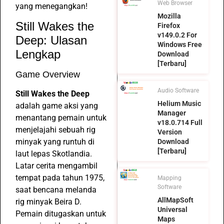
Web Browser
yang menegangkan!
Mozilla
Still Wakes the
Firefox
v149.0.2 For
Deep: Ulasan
Windows Free
Lengkap
Download
[Terbaru]
Game Overview
Audio Software
Still Wakes the Deep
Helium Music
adalah game aksi yang
Manager
menantang pemain untuk
v18.0.714 Full
menjelajahi sebuah rig
Version
minyak yang runtuh di
Download
[Terbaru]
laut lepas Skotlandia.
Latar cerita mengambil
tempat pada tahun 1975,
Mapping
Software
saat bencana melanda
AllMapSoft
rig minyak Beira D.
Universal
Pemain ditugaskan untuk
Maps