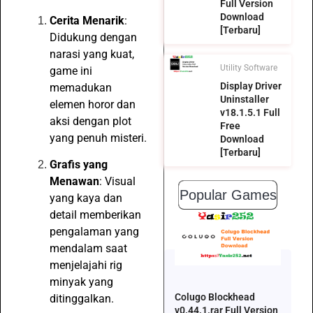
Full Version
Download
Cerita Menarik
:
[Terbaru]
Didukung dengan
narasi yang kuat,
Utility Software
game ini
Display Driver
memadukan
Uninstaller
elemen horor dan
v18.1.5.1 Full
aksi dengan plot
Free
yang penuh misteri.
Download
[Terbaru]
Grafis yang
Menawan
: Visual
Popular Games
yang kaya dan
detail memberikan
pengalaman yang
mendalam saat
menjelajahi rig
minyak yang
Colugo Blockhead
ditinggalkan.
v0.44.1.rar Full Version