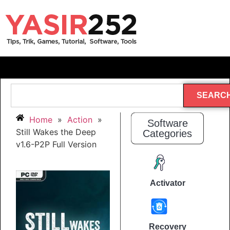
SEARC
Home
»
Action
»
Software
Still Wakes the Deep
Categories
v1.6-P2P Full Version
Activator
Recovery