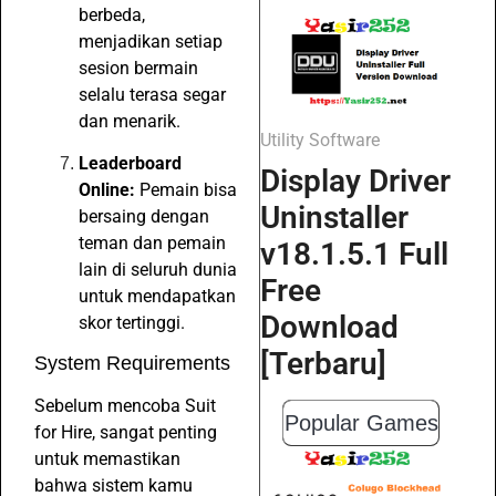
berbeda,
menjadikan setiap
sesion bermain
selalu terasa segar
dan menarik.
Utility Software
Leaderboard
Display Driver
Online:
Pemain bisa
Uninstaller
bersaing dengan
teman dan pemain
v18.1.5.1 Full
lain di seluruh dunia
Free
untuk mendapatkan
Download
skor tertinggi.
[Terbaru]
System Requirements
Sebelum mencoba Suit
Popular Games
for Hire, sangat penting
untuk memastikan
bahwa sistem kamu