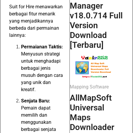
Manager
Suit for Hire menawarkan
v18.0.714 Full
berbagai fitur menarik
yang menjadikannya
Version
berbeda dari permainan
Download
lainnya:
[Terbaru]
Permaianan Taktis:
Menyusun strategi
untuk menghadapi
berbagai jenis
musuh dengan cara
yang unik dan
Mapping Software
kreatif.
AllMapSoft
Senjata Baru:
Universal
Pemain dapat
memilih dan
Maps
menggunakan
Downloader
berbagai senjata