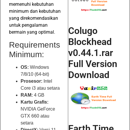
memenuhi kebutuhan
minimum dan kebutuhan
yang direkomendasikan
untuk pengalaman
Colugo
bermain yang optimal.
Blockhead
Requirements
v0.44.1.rar
Minimum:
Full Version
OS:
Windows
Download
7/8/10 (64-bit)
Prosesor:
Intel
Core i3 atau setara
RAM:
4 GB
Kartu Grafis:
NVIDIA GeForce
GTX 660 atau
setara
Earth Time
DirectX:
Versi 11