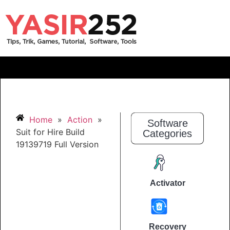
Home
»
Action
»
Software
Suit for Hire Build
Categories
19139719 Full Version
Activator
Recovery