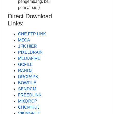
pengembang, beli
permainan!)
Direct Download
Links:
ONE FTP LINK
MEGA
1FICHIER
PIXELDRAIN
MEDIAFIRE
GOFILE
RANOZ
DROPAPK
BOWFILE
SENDCM
FREEDLINK
MIXDROP
CHOMIKUJ
VIKINGFILE