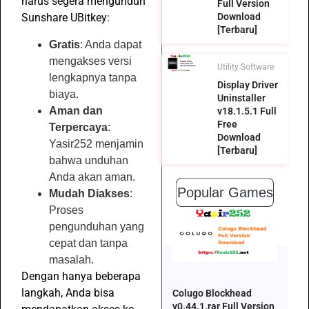
harus segera mengunduh
Full Version
Download
Sunshare UBitkey:
[Terbaru]
Gratis
: Anda dapat
mengakses versi
Utility Software
lengkapnya tanpa
Display Driver
biaya.
Uninstaller
Aman dan
v18.1.5.1 Full
Free
Terpercaya
:
Download
Yasir252 menjamin
[Terbaru]
bahwa unduhan
Anda akan aman.
Popular Games
Mudah Diakses
:
Proses
pengunduhan yang
cepat dan tanpa
masalah.
Dengan hanya beberapa
langkah, Anda bisa
Colugo Blockhead
v0.44.1.rar Full Version