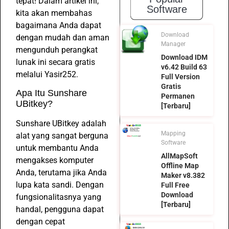
tepat! Dalam artikel ini,
Software
kita akan membahas
bagaimana Anda dapat
Download
dengan mudah dan aman
Manager
mengunduh perangkat
Download IDM
lunak ini secara gratis
v6.42 Build 63
melalui Yasir252.
Full Version
Gratis
Apa Itu Sunshare
Permanen
UBitkey?
[Terbaru]
Sunshare UBitkey adalah
Mapping
alat yang sangat berguna
Software
untuk membantu Anda
AllMapSoft
mengakses komputer
Offline Map
Anda, terutama jika Anda
Maker v8.382
lupa kata sandi. Dengan
Full Free
Download
fungsionalitasnya yang
[Terbaru]
handal, pengguna dapat
dengan cepat