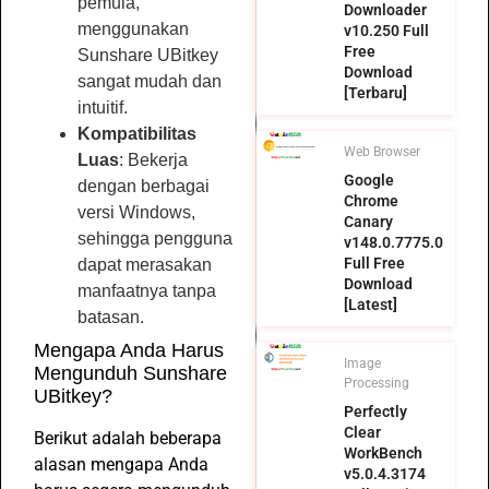
pemula,
Downloader
menggunakan
v10.250 Full
Free
Sunshare UBitkey
Download
sangat mudah dan
[Terbaru]
intuitif.
Kompatibilitas
Web Browser
Luas
: Bekerja
Google
dengan berbagai
Chrome
versi Windows,
Canary
sehingga pengguna
v148.0.7775.0
Full Free
dapat merasakan
Download
manfaatnya tanpa
[Latest]
batasan.
Mengapa Anda Harus
Image
Mengunduh Sunshare
Processing
UBitkey?
Perfectly
Clear
Berikut adalah beberapa
WorkBench
alasan mengapa Anda
v5.0.4.3174