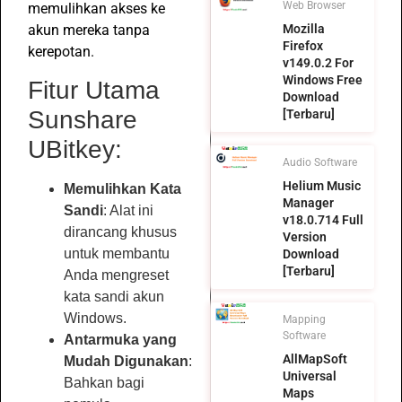
Web Browser
memulihkan akses ke
akun mereka tanpa
Mozilla
Firefox
kerepotan.
v149.0.2 For
Windows Free
Fitur Utama
Download
Sunshare
[Terbaru]
UBitkey:
Audio Software
Helium Music
Memulihkan Kata
Manager
Sandi
: Alat ini
v18.0.714 Full
dirancang khusus
Version
untuk membantu
Download
[Terbaru]
Anda mengreset
kata sandi akun
Windows.
Mapping
Software
Antarmuka yang
AllMapSoft
Mudah Digunakan
:
Universal
Bahkan bagi
Maps