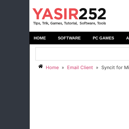
HOME
SOFTWARE
PC GAMES
A
Home
»
Email Client
»
Syncit for M