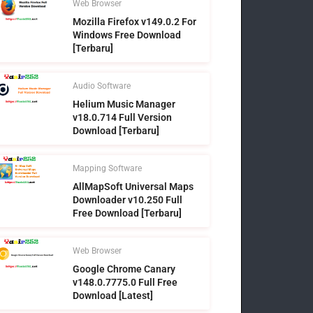
Web Browser
Mozilla Firefox v149.0.2 For
Windows Free Download
[Terbaru]
Audio Software
Helium Music Manager
v18.0.714 Full Version
Download [Terbaru]
Mapping Software
AllMapSoft Universal Maps
Downloader v10.250 Full
Free Download [Terbaru]
Web Browser
Google Chrome Canary
v148.0.7775.0 Full Free
Download [Latest]