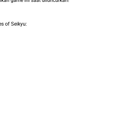
an game ini saat diluncurkan!
s of Seikyu: