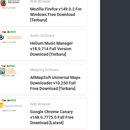
Web Browser
Mozilla Firefox v149.0.2 For
Windows Free Download
[Terbaru]
Audio Software
Helium Music Manager
v18.0.714 Full Version
Download [Terbaru]
Mapping Software
AllMapSoft Universal Maps
Downloader v10.250 Full
Free Download [Terbaru]
Web Browser
Google Chrome Canary
v148.0.7775.0 Full Free
Download [Latest]