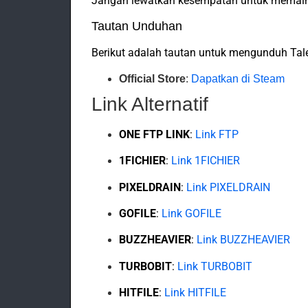
Jangan lewatkan kesempatan untuk memaink
Tautan Unduhan
Berikut adalah tautan untuk mengunduh Tale
Official Store
:
Dapatkan di Steam
Link Alternatif
ONE FTP LINK
:
Link FTP
1FICHIER
:
Link 1FICHIER
PIXELDRAIN
:
Link PIXELDRAIN
GOFILE
:
Link GOFILE
BUZZHEAVIER
:
Link BUZZHEAVIER
TURBOBIT
:
Link TURBOBIT
HITFILE
:
Link HITFILE