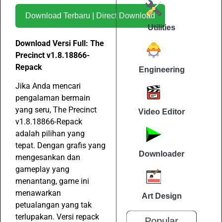
Download Terbaru | Direct Download
Utilities
Download Versi Full: The
Precinct v1.8.18866-
Repack
Engineering
Jika Anda mencari
pengalaman bermain
yang seru, The Precinct
Video Editor
v1.8.18866-Repack
adalah pilihan yang
tepat. Dengan grafis yang
Downloader
mengesankan dan
gameplay yang
menantang, game ini
menawarkan
Art Design
petualangan yang tak
terlupakan. Versi repack
Popular