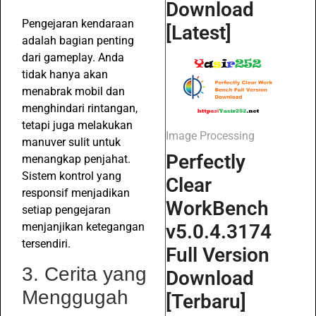
Download
Pengejaran kendaraan
[Latest]
adalah bagian penting
dari gameplay. Anda
tidak hanya akan
menabrak mobil dan
menghindari rintangan,
tetapi juga melakukan
Image Processing
manuver sulit untuk
Perfectly
menangkap penjahat.
Sistem kontrol yang
Clear
responsif menjadikan
WorkBench
setiap pengejaran
menjanjikan ketegangan
v5.0.4.3174
tersendiri.
Full Version
3. Cerita yang
Download
Menggugah
[Terbaru]