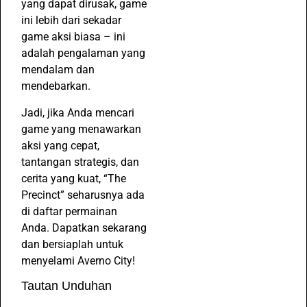
yang dapat dirusak, game
ini lebih dari sekadar
game aksi biasa – ini
adalah pengalaman yang
mendalam dan
mendebarkan.
Jadi, jika Anda mencari
game yang menawarkan
aksi yang cepat,
tantangan strategis, dan
cerita yang kuat, “The
Precinct” seharusnya ada
di daftar permainan
Anda. Dapatkan sekarang
dan bersiaplah untuk
menyelami Averno City!
Tautan Unduhan