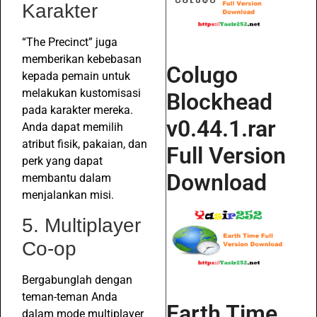
Karakter
“The Precinct” juga
memberikan kebebasan
Colugo
kepada pemain untuk
melakukan kustomisasi
Blockhead
pada karakter mereka.
v0.44.1.rar
Anda dapat memilih
atribut fisik, pakaian, dan
Full Version
perk yang dapat
Download
membantu dalam
menjalankan misi.
5. Multiplayer
Co-op
Bergabunglah dengan
teman-teman Anda
Earth Time
dalam mode multiplayer