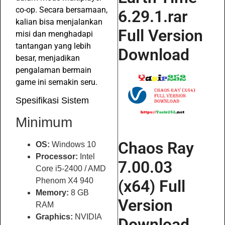
co-op. Secara bersamaan,
6.29.1.rar
kalian bisa menjalankan
Full Version
misi dan menghadapi
tantangan yang lebih
Download
besar, menjadikan
pengalaman bermain
game ini semakin seru.
Spesifikasi Sistem
Minimum
Chaos Ray
OS:
Windows 10
Processor:
Intel
7.00.03
Core i5-2400 / AMD
Phenom X4 940
(x64) Full
Memory:
8 GB
Version
RAM
Graphics:
NVIDIA
Download