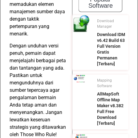
memadukan elemen
Software
manajemen sumber daya
dengan taktik
Download
pertempuran yang
Manager
menarik.
Download IDM
v6.42 Build 63
Dengan unduhan versi
Full Version
Gratis
penuh, pemain dapat
Permanen
menjelajahi berbagai peta
[Terbaru]
dan tantangan yang ada.
Pastikan untuk
Mapping
mengunduhnya dari
Software
sumber tepercaya agar
AllMapSoft
pengalaman bermain
Offline Map
Anda tetap aman dan
Maker v8.382
Full Free
menyenangkan. Jangan
Download
lewatkan keseruan
[Terbaru]
strategis yang ditawarkan
oleh Those Who Rule!