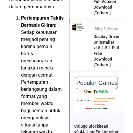
Full Version
dalam permainannya:
Download
[Terbaru]
Pertempuran Taktis
Berbasis Giliran
:
Utility Software
Setiap keputusan
Display Driver
menjadi penting
Uninstaller
karena pemain
v18.1.5.1 Full
harus
Free
Download
merencanakan
[Terbaru]
langkah mereka
dengan cermat.
Pertempuran
Popular Games
berlangsung dalam
format yang
memberi waktu
bagi pemain untuk
menganalisis
situasi tanpa
Colugo Blockhead
tekanan waktu.
v0.44.1.rar Full Version