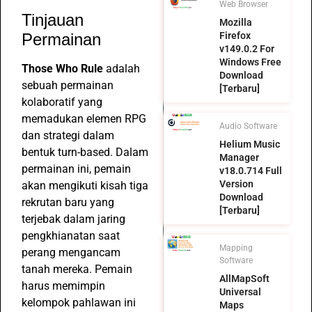
Web Browser
Tinjauan
Mozilla
Permainan
Firefox
v149.0.2 For
Windows Free
Those Who Rule
adalah
Download
sebuah permainan
[Terbaru]
kolaboratif yang
memadukan elemen RPG
Audio Software
dan strategi dalam
Helium Music
bentuk turn-based. Dalam
Manager
permainan ini, pemain
v18.0.714 Full
Version
akan mengikuti kisah tiga
Download
rekrutan baru yang
[Terbaru]
terjebak dalam jaring
pengkhianatan saat
Mapping
perang mengancam
Software
tanah mereka. Pemain
AllMapSoft
harus memimpin
Universal
kelompok pahlawan ini
Maps