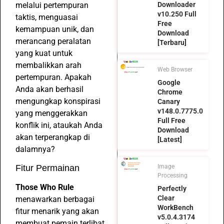
melalui pertempuran
Downloader
v10.250 Full
taktis, menguasai
Free
kemampuan unik, dan
Download
merancang peralatan
[Terbaru]
yang kuat untuk
membalikkan arah
Web Browser
pertempuran. Apakah
Google
Anda akan berhasil
Chrome
mengungkap konspirasi
Canary
v148.0.7775.0
yang menggerakkan
Full Free
konflik ini, ataukah Anda
Download
akan terperangkap di
[Latest]
dalamnya?
Fitur Permainan
Image
Processing
Those Who Rule
Perfectly
Clear
menawarkan berbagai
WorkBench
fitur menarik yang akan
v5.0.4.3174
membuat pemain terlibat