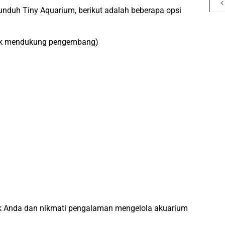
unduh Tiny Aquarium, berikut adalah beberapa opsi
uk mendukung pengembang)
tuk Anda dan nikmati pengalaman mengelola akuarium