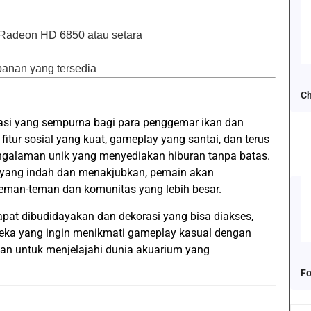
Radeon HD 6850 atau setara
anan yang tersedia
Ch
si yang sempurna bagi para penggemar ikan dan
fitur sosial yang kuat, gameplay yang santai, dan terus
galaman unik yang menyediakan hiburan tanpa batas.
yang indah dan menakjubkan, pemain akan
eman-teman dan komunitas yang lebih besar.
pat dibudidayakan dan dekorasi yang bisa diakses,
ereka yang ingin menikmati gameplay kasual dengan
an untuk menjelajahi dunia akuarium yang
Fo