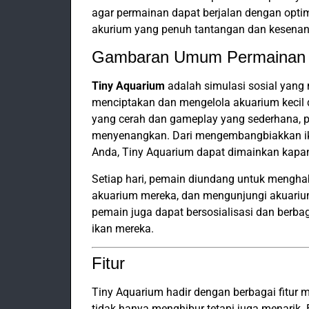
agar permainan dapat berjalan dengan opti
akurium yang penuh tantangan dan kesena
Gambaran Umum Permainan
Tiny Aquarium
adalah simulasi sosial yan
menciptakan dan mengelola akuarium kecil 
yang cerah dan gameplay yang sederhana, p
menyenangkan. Dari mengembangbiakkan ik
Anda, Tiny Aquarium dapat dimainkan kapan
Setiap hari, pemain diundang untuk mengha
akuarium mereka, dan mengunjungi akuariu
pemain juga dapat bersosialisasi dan berb
ikan mereka.
Fitur
Tiny Aquarium hadir dengan berbagai fitur
tidak hanya menghibur tetapi juga menarik. 