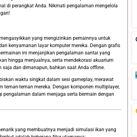
mal di perangkat Anda. Nikmati pengalaman mengelola
ngan!
g mengasyikkan yang mengizinkan pemainnya untuk
dari kenyamanan layar komputer mereka. Dengan grafis
ermainan ini menjanjikan pengalaman santai yang
an hingga menjualnya, serta mendekorasi akuarium
 saja dan dimanapun, bahkan saat Anda offline.
biskan waktu singkat dalam sesi gameplay, merawat
m teman-teman mereka. Dengan komponen multiplayer,
agi pengalaman dalam menjaga serta bermain dengan
 menarik yang membuatnya menjadi simulasi ikan yang
Berikut adalah beberapa fitur utamanya: