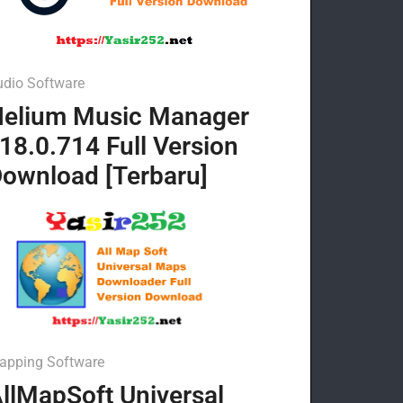
udio Software
elium Music Manager
18.0.714 Full Version
ownload [Terbaru]
apping Software
llMapSoft Universal