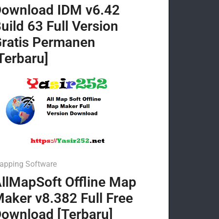
ownload IDM v6.42
uild 63 Full Version
ratis Permanen
Terbaru]
apping Software
llMapSoft Offline Map
aker v8.382 Full Free
ownload [Terbaru]