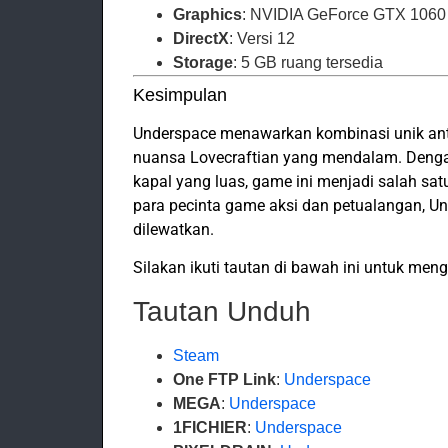
Graphics
: NVIDIA GeForce GTX 1060 
DirectX
: Versi 12
Storage
: 5 GB ruang tersedia
Kesimpulan
Underspace menawarkan kombinasi unik ant
nuansa Lovecraftian yang mendalam. Denga
kapal yang luas, game ini menjadi salah sat
para pecinta game aksi dan petualangan, U
dilewatkan.
Silakan ikuti tautan di bawah ini untuk me
Tautan Unduh
Steam
One FTP Link
:
Underspace
MEGA
:
Underspace
1FICHIER
:
Underspace