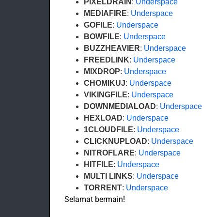
PIXELDRAIN
:
Underspace
MEDIAFIRE
:
Underspace
GOFILE
:
Underspace
BOWFILE
:
Underspace
BUZZHEAVIER
:
Underspace
FREEDLINK
:
Underspace
MIXDROP
:
Underspace
CHOMIKUJ
:
Underspace
VIKINGFILE
:
Underspace
DOWNMEDIALOAD
:
Underspace
HEXLOAD
:
Underspace
1CLOUDFILE
:
Underspace
CLICKNUPLOAD
:
Underspace
NITROFLARE
:
Underspace
HITFILE
:
Underspace
MULTI LINKS
:
Underspace
TORRENT
:
Underspace
Selamat bermain!