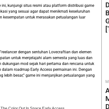
D
ni, kunjungi situs resmi atau platform distribusi game
B
fikasi yang sesuai agar dapat menikmati keseluruhan
n kesempatan untuk merasakan petualangan luar
G
[
 Freelancer dengan sentuhan Lovecraftian dan elemen
patan untuk menjelajahi alam semesta yang luas dan
an dukungan mod sejak hari pertama dan rencana untuk
m dalam roadmap Early Access permainan ini. Dengan
 lebih besar,” game ini menjanjikan petualangan yang
M
A
M
D
, The Color Out In Space Early Access