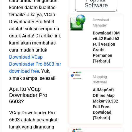
cara untuk mengunduh
Software
konten dalam kualitas
terbaik? Jika ya, VCap
Download
Downloader Pro 6603
Manager
adalah solusi sempurna
Download IDM
untuk Anda! Di artikel ini,
v6.42 Build 63
kami akan membahas
Full Version
cara mudah untuk
Gratis
Permanen
Download VCap
[Terbaru]
Downloader Pro 6603 rar
download free
. Yuk,
Mapping
simak sampai selesai!
Software
Apa Itu VCap
AllMapSoft
Downloader Pro
Offline Map
6603?
Maker v8.382
Full Free
VCap Downloader Pro
Download
[Terbaru]
6603 adalah perangkat
lunak yang dirancang