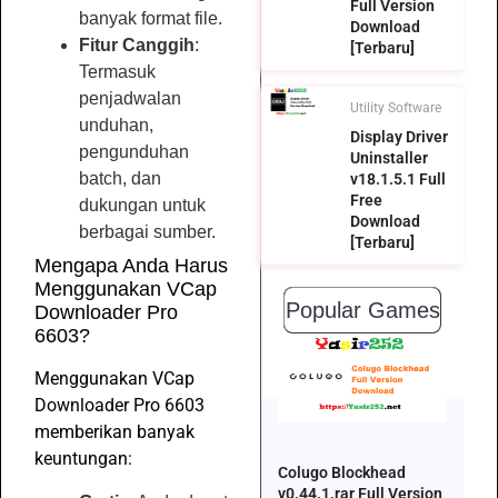
Full Version
banyak format file.
Download
Fitur Canggih
:
[Terbaru]
Termasuk
penjadwalan
Utility Software
unduhan,
Display Driver
pengunduhan
Uninstaller
batch, dan
v18.1.5.1 Full
Free
dukungan untuk
Download
berbagai sumber.
[Terbaru]
Mengapa Anda Harus
Menggunakan VCap
Popular Games
Downloader Pro
6603?
Menggunakan VCap
Downloader Pro 6603
memberikan banyak
keuntungan:
Colugo Blockhead
v0.44.1.rar Full Version