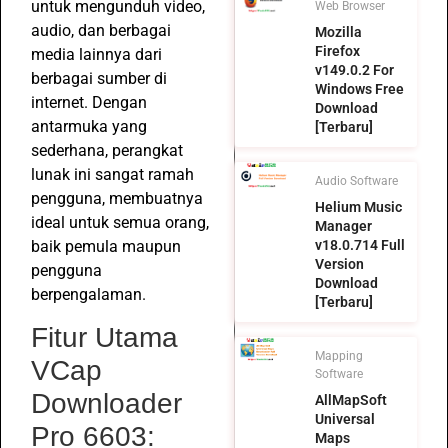
untuk mengunduh video,
Web Browser
audio, dan berbagai
Mozilla
Firefox
media lainnya dari
v149.0.2 For
berbagai sumber di
Windows Free
internet. Dengan
Download
antarmuka yang
[Terbaru]
sederhana, perangkat
lunak ini sangat ramah
Audio Software
pengguna, membuatnya
Helium Music
ideal untuk semua orang,
Manager
baik pemula maupun
v18.0.714 Full
Version
pengguna
Download
berpengalaman.
[Terbaru]
Fitur Utama
Mapping
VCap
Software
Downloader
AllMapSoft
Universal
Pro 6603:
Maps