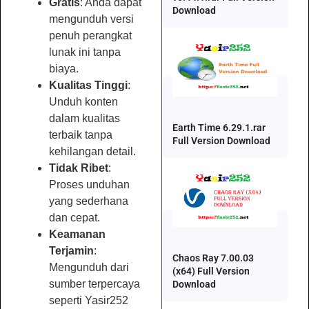
Gratis
: Anda dapat
Download
mengunduh versi
penuh perangkat
lunak ini tanpa
biaya.
Kualitas Tinggi
:
Unduh konten
dalam kualitas
Earth Time 6.29.1.rar
terbaik tanpa
Full Version Download
kehilangan detail.
Tidak Ribet
:
Proses unduhan
yang sederhana
dan cepat.
Keamanan
Terjamin
:
Chaos Ray 7.00.03
Mengunduh dari
(x64) Full Version
sumber terpercaya
Download
seperti Yasir252