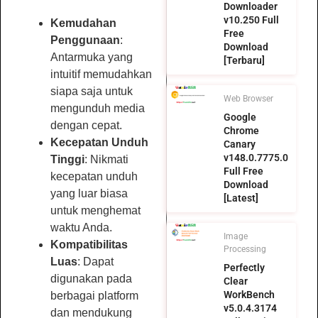
Downloader
v10.250 Full
Kemudahan
Free
Penggunaan
:
Download
Antarmuka yang
[Terbaru]
intuitif memudahkan
siapa saja untuk
Web Browser
mengunduh media
Google
dengan cepat.
Chrome
Kecepatan Unduh
Canary
v148.0.7775.0
Tinggi
: Nikmati
Full Free
kecepatan unduh
Download
yang luar biasa
[Latest]
untuk menghemat
waktu Anda.
Image
Kompatibilitas
Processing
Luas
: Dapat
Perfectly
digunakan pada
Clear
WorkBench
berbagai platform
v5.0.4.3174
dan mendukung