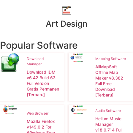
Art Design
Popular Software
Mapping Software
Download
Manager
AllMapSoft
Download IDM
Offline Map
v6.42 Build 63
Maker v8.382
Full Version
Full Free
Gratis Permanen
Download
[Terbaru]
[Terbaru]
Audio Software
Web Browser
Helium Music
Mozilla Firefox
Manager
v149.0.2 For
v18.0.714 Full
Windows Free