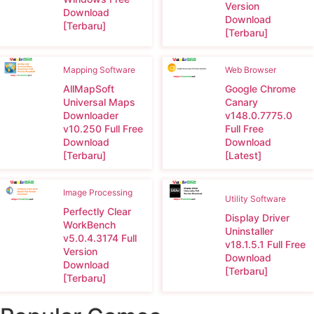
Version
Download
Download
[Terbaru]
[Terbaru]
Mapping Software
Web Browser
AllMapSoft
Google Chrome
Universal Maps
Canary
Downloader
v148.0.7775.0
v10.250 Full Free
Full Free
Download
Download
[Terbaru]
[Latest]
Image Processing
Utility Software
Perfectly Clear
Display Driver
WorkBench
Uninstaller
v5.0.4.3174 Full
v18.1.5.1 Full Free
Version
Download
Download
[Terbaru]
[Terbaru]