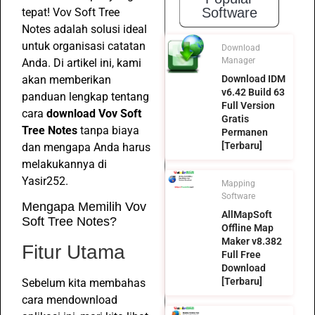
Software
tepat! Vov Soft Tree
Notes adalah solusi ideal
untuk organisasi catatan
Download
Manager
Anda. Di artikel ini, kami
akan memberikan
Download IDM
v6.42 Build 63
panduan lengkap tentang
Full Version
cara
download Vov Soft
Gratis
Tree Notes
tanpa biaya
Permanen
[Terbaru]
dan mengapa Anda harus
melakukannya di
Yasir252.
Mapping
Software
Mengapa Memilih Vov
AllMapSoft
Soft Tree Notes?
Offline Map
Maker v8.382
Fitur Utama
Full Free
Download
[Terbaru]
Sebelum kita membahas
cara mendownload