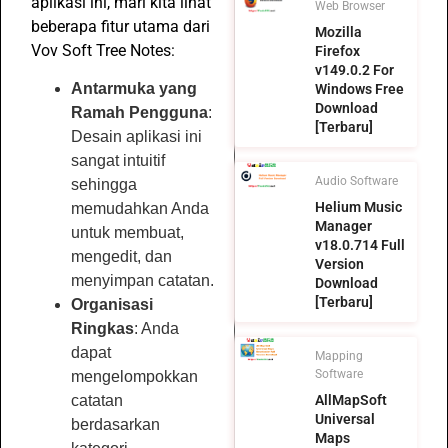
aplikasi ini, mari kita lihat
Web Browser
beberapa fitur utama dari
Mozilla
Vov Soft Tree Notes:
Firefox
v149.0.2 For
Antarmuka yang
Windows Free
Download
Ramah Pengguna
:
[Terbaru]
Desain aplikasi ini
sangat intuitif
Audio Software
sehingga
Helium Music
memudahkan Anda
Manager
untuk membuat,
v18.0.714 Full
mengedit, dan
Version
menyimpan catatan.
Download
[Terbaru]
Organisasi
Ringkas
: Anda
dapat
Mapping
Software
mengelompokkan
AllMapSoft
catatan
Universal
berdasarkan
Maps