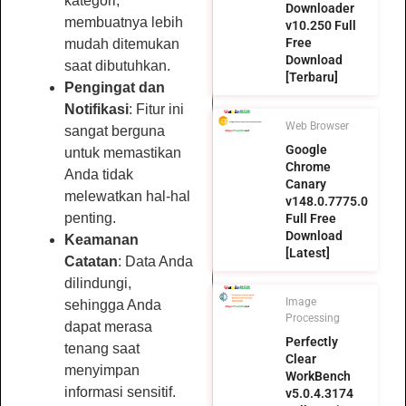
kategori,
Downloader
membuatnya lebih
v10.250 Full
Free
mudah ditemukan
Download
saat dibutuhkan.
[Terbaru]
Pengingat dan
Notifikasi
: Fitur ini
Web Browser
sangat berguna
Google
untuk memastikan
Chrome
Anda tidak
Canary
melewatkan hal-hal
v148.0.7775.0
penting.
Full Free
Download
Keamanan
[Latest]
Catatan
: Data Anda
dilindungi,
Image
sehingga Anda
Processing
dapat merasa
Perfectly
tenang saat
Clear
menyimpan
WorkBench
informasi sensitif.
v5.0.4.3174