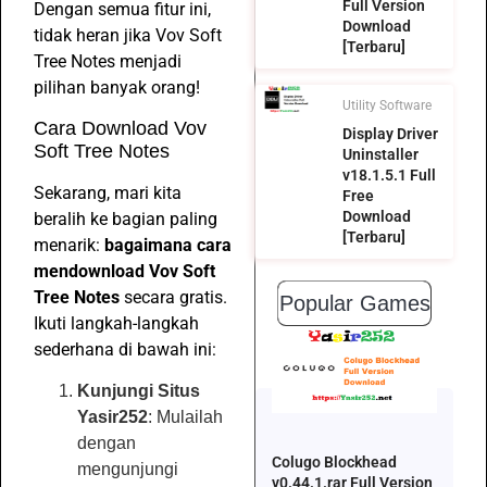
Full Version
Dengan semua fitur ini,
Download
tidak heran jika Vov Soft
[Terbaru]
Tree Notes menjadi
pilihan banyak orang!
Utility Software
Cara Download Vov
Display Driver
Soft Tree Notes
Uninstaller
v18.1.5.1 Full
Sekarang, mari kita
Free
Download
beralih ke bagian paling
[Terbaru]
menarik:
bagaimana cara
mendownload Vov Soft
Tree Notes
secara gratis.
Popular Games
Ikuti langkah-langkah
sederhana di bawah ini:
Kunjungi Situs
Yasir252
: Mulailah
dengan
Colugo Blockhead
mengunjungi
v0.44.1.rar Full Version