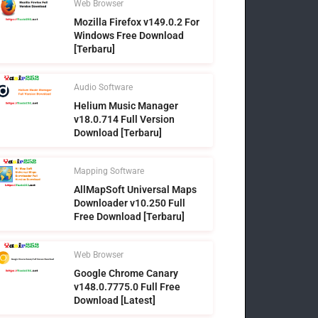
Web Browser
Mozilla Firefox v149.0.2 For
Windows Free Download
[Terbaru]
Audio Software
Helium Music Manager
v18.0.714 Full Version
Download [Terbaru]
Mapping Software
AllMapSoft Universal Maps
Downloader v10.250 Full
Free Download [Terbaru]
Web Browser
Google Chrome Canary
v148.0.7775.0 Full Free
Download [Latest]