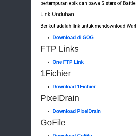
pertempuran epik dan bawa Sisters of Battl
Link Unduhan
Berikut adalah link untuk mendownload War
Download di GOG
FTP Links
One FTP Link
1Fichier
Download 1Fichier
PixelDrain
Download PixelDrain
GoFile
Download GoFile