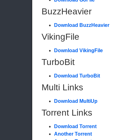
BuzzHeavier
Download BuzzHeavier
VikingFile
Download VikingFile
TurboBit
Download TurboBit
Multi Links
Download MultiUp
Torrent Links
Download Torrent
Another Torrent