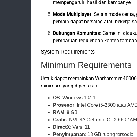
mempengaruhi hasil dari kampanye.
Mode Multiplayer
: Selain mode cerita
pemain dapat bersaing atau bekerja s
Dukungan Komunitas
: Game ini diduk
pembaruan reguler dan konten tambah
System Requirements
Minimum Requirements
Untuk dapat memainkan Warhammer 40000 Bat
minimum yang diperlukan:
OS
: Windows 10/11
Prosesor
: Intel Core i5-2300 atau A
RAM
: 8 GB
Grafis
: NVIDIA GeForce GTX 660 / 
DirectX
: Versi 11
Penyimpanan
: 18 GB ruang tersedia