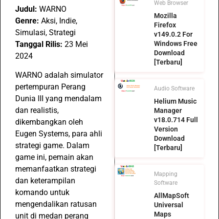
Web Browser
Judul:
WARNO
Mozilla
Genre:
Aksi, Indie,
Firefox
Simulasi, Strategi
v149.0.2 For
Tanggal Rilis:
23 Mei
Windows Free
Download
2024
[Terbaru]
WARNO adalah simulator
pertempuran Perang
Audio Software
Dunia III yang mendalam
Helium Music
dan realistis,
Manager
v18.0.714 Full
dikembangkan oleh
Version
Eugen Systems, para ahli
Download
strategi game. Dalam
[Terbaru]
game ini, pemain akan
memanfaatkan strategi
Mapping
dan keterampilan
Software
komando untuk
AllMapSoft
mengendalikan ratusan
Universal
Maps
unit di medan perang