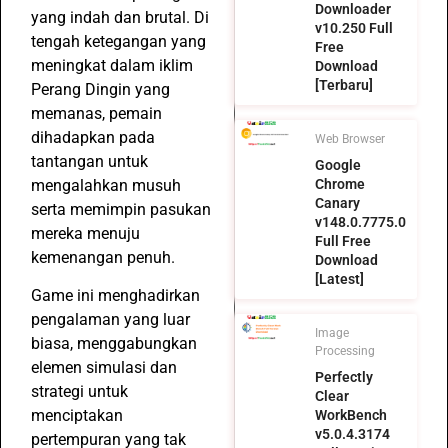
Downloader
yang indah dan brutal. Di
v10.250 Full
tengah ketegangan yang
Free
meningkat dalam iklim
Download
[Terbaru]
Perang Dingin yang
memanas, pemain
dihadapkan pada
Web Browser
tantangan untuk
Google
mengalahkan musuh
Chrome
Canary
serta memimpin pasukan
v148.0.7775.0
mereka menuju
Full Free
kemenangan penuh.
Download
[Latest]
Game ini menghadirkan
pengalaman yang luar
Image
biasa, menggabungkan
Processing
elemen simulasi dan
Perfectly
strategi untuk
Clear
menciptakan
WorkBench
v5.0.4.3174
pertempuran yang tak