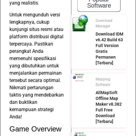
yang realistis.
Software
Untuk mengunduh versi
Download
lengkapnya, cukup
Manager
kunjungi situs resmi atau
Download IDM
platform distribusi digital
v6.42 Build 63
terpercaya. Pastikan
Full Version
perangkat Anda
Gratis
Permanen
memenuhi spesifikasi
[Terbaru]
yang dibutuhkan untuk
menjalankan permainan
Mapping
tersebut secara optimal.
Software
Nikmati pertarungan
AllMapSoft
taktis yang mendebarkan
Offline Map
dan buktikan
Maker v8.382
kemampuan strategi
Full Free
Download
Anda!
[Terbaru]
Game Overview