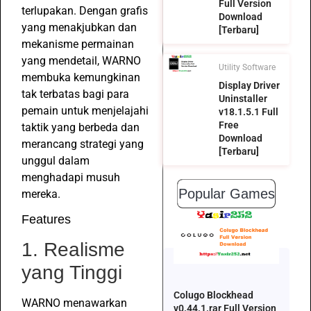
Full Version
terlupakan. Dengan grafis
Download
yang menakjubkan dan
[Terbaru]
mekanisme permainan
yang mendetail, WARNO
Utility Software
membuka kemungkinan
Display Driver
tak terbatas bagi para
Uninstaller
pemain untuk menjelajahi
v18.1.5.1 Full
Free
taktik yang berbeda dan
Download
merancang strategi yang
[Terbaru]
unggul dalam
menghadapi musuh
Popular Games
mereka.
Features
1. Realisme
yang Tinggi
Colugo Blockhead
WARNO menawarkan
v0.44.1.rar Full Version