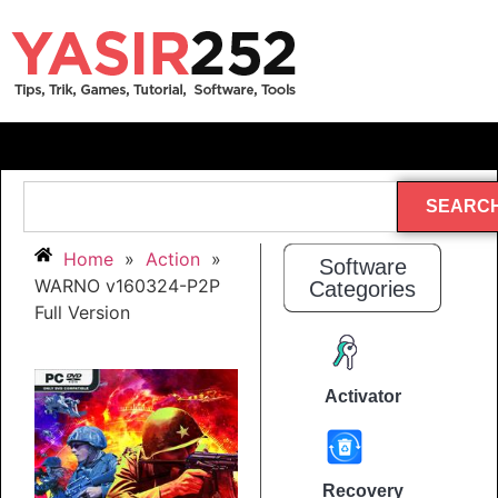
SEARC
Home
»
Action
»
Software
WARNO v160324-P2P
Categories
Full Version
Activator
Recovery