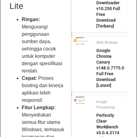
Downloader
Lite
v10.250 Full
Free
Ringan:
Download
[Terbaru]
Mengurangi
penggunaan
sumber daya,
Web Browser
sehingga cocok
Google
untuk komputer
Chrome
Canary
dengan spesifikasi
v148.0.7775.0
rendah.
Full Free
Cepat:
Proses
Download
[Latest]
booting dan kinerja
aplikasi lebih
responsif.
Image
Fitur Lengkap:
Processing
Menyediakan
Perfectly
Clear
semua fitur utama
WorkBench
Windows, termasuk
v5.0.4.3174
keamanan dan