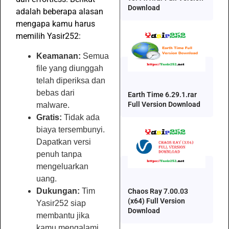
Download
adalah beberapa alasan
mengapa kamu harus
memilih Yasir252:
Keamanan:
Semua
file yang diunggah
telah diperiksa dan
bebas dari
Earth Time 6.29.1.rar
Full Version Download
malware.
Gratis:
Tidak ada
biaya tersembunyi.
Dapatkan versi
penuh tanpa
mengeluarkan
uang.
Dukungan:
Tim
Chaos Ray 7.00.03
(x64) Full Version
Yasir252 siap
Download
membantu jika
kamu mengalami