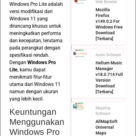
Web Browser
Windows Pro Lite adalah
Mozilla
versi modifikasi dari
Firefox
Windows 11 yang
v149.0.2 For
dirancang khusus untuk
Windows Free
meningkatkan performa
Download
[Terbaru]
dan kecepatan, terutama
pada perangkat dengan
spesifikasi rendah.
Audio Software
Dengan
Windows Pro
Helium Music
Manager
Lite
, kamu dapat
v18.0.714 Full
menikmati fitur-fitur
Version
utama dari Windows 11
Download
namun dengan ukuran
[Terbaru]
yang lebih kecil.
Mapping
Keuntungan
Software
Menggunakan
AllMapSoft
Universal
Windows Pro
Maps