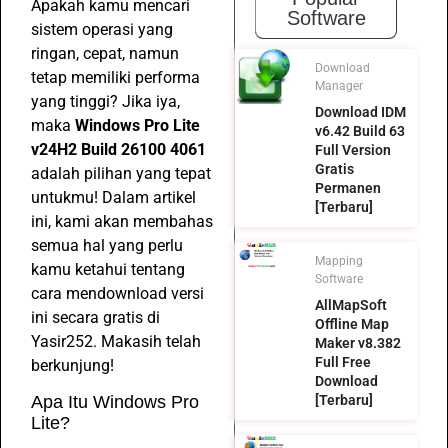
Apakah kamu mencari
Software
sistem operasi yang
ringan, cepat, namun
Download
tetap memiliki performa
Manager
yang tinggi? Jika iya,
Download IDM
maka
Windows Pro Lite
v6.42 Build 63
v24H2 Build 26100 4061
Full Version
Gratis
adalah pilihan yang tepat
Permanen
untukmu! Dalam artikel
[Terbaru]
ini, kami akan membahas
semua hal yang perlu
Mapping
kamu ketahui tentang
Software
cara mendownload versi
AllMapSoft
ini secara gratis di
Offline Map
Yasir252. Makasih telah
Maker v8.382
Full Free
berkunjung!
Download
Apa Itu Windows Pro
[Terbaru]
Lite?