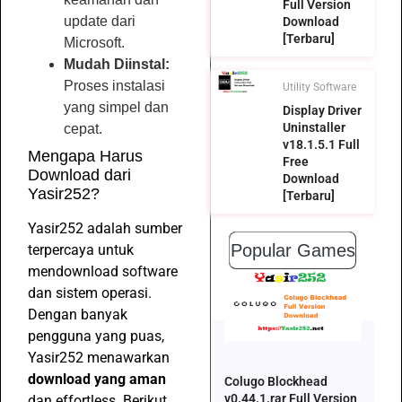
Full Version
update dari
Download
[Terbaru]
Microsoft.
Mudah Diinstal:
Proses instalasi
Utility Software
yang simpel dan
Display Driver
Uninstaller
cepat.
v18.1.5.1 Full
Mengapa Harus
Free
Download dari
Download
Yasir252?
[Terbaru]
Yasir252 adalah sumber
Popular Games
terpercaya untuk
mendownload software
dan sistem operasi.
Dengan banyak
pengguna yang puas,
Yasir252 menawarkan
download yang aman
Colugo Blockhead
v0.44.1.rar Full Version
dan effortless. Berikut