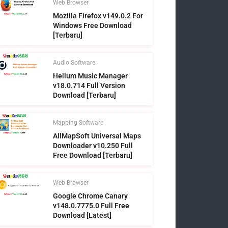
Web Browser
Mozilla Firefox v149.0.2 For
Windows Free Download
[Terbaru]
Audio Software
Helium Music Manager
v18.0.714 Full Version
Download [Terbaru]
Mapping Software
AllMapSoft Universal Maps
Downloader v10.250 Full
Free Download [Terbaru]
Web Browser
Google Chrome Canary
v148.0.7775.0 Full Free
Download [Latest]